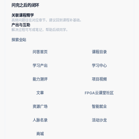
问完之后的闭环
关联课程精学
高频问题往往对应章节，建议回到课程补基础。
产出与互助
解决过程可写成笔记，帮助后续同学。
探索全站
问答首页
课程目录
学习产出
学习中心
能力测评
项目视频
文章
FPGA云课堂社区
资源广场
智能就业
人脉名录
活动沙龙
商城