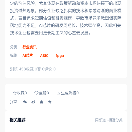
定的泡沫风险，尤其体现在政策驱动和资本市场热捧下的出现
投资过热现象。部分企业缺乏扎实的技术积累或清晰的商业模
式，盲目追求短期估值和融资规模，导致市场竞争激烈但实际
落地能力不足。AI芯片的研发周期长、技术壁垒高，因此相关
技术企业也需要用更长期主义的心态去发展。
分类
行业资讯
标签
AI芯片
ASIC
fpga
浏览 458
收藏 0
赞 0
评论 0
收藏
0
点赞
0
生成海报
0
分享：
相关推荐
同频道 · 相近分类