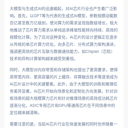
大模型与生成式AI的迅速崛起，对AI芯片行业也产生着广泛影
响。首先，以GPT等为代表的生成式AI模型，参数规模动辄数
百亿甚至数万亿级别，使对算力的需求呈现指数级增长，极大
地推动了芯片算力需求从单纯追求峰值性能转向持续、高效的
规模化计算。为了应对这种变化，AI芯片的设计逻辑正在逐步
从传统的单芯片算力优化，向多芯片、分布式算力架构演进，
强调更高效的芯片互联与数据通信能力，如Chiplet（芯粒）
技术和异构计算架构越来越受到重视。
同时，大模型对内存带宽和存储架构也提出了更高要求，使得
高带宽内存、更高容量的片上缓存、存算融合技术等逐渐成为
AI芯片设计中的关键要素。此外，由于大模型的训练和推理任
务差异显著，AI芯片开始向场景化和定制化方向发展，针对训
练场景的超大规模算力芯片和针对推理场景的高效低功耗芯片
逐渐分化，ASIC专用芯片和GPU等通用芯片在不同场景中的
定位越来越清晰。
需要注意的是，当前AI芯片行业在快速发展的同时也伴随着一