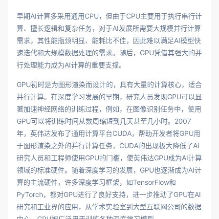
早期AI计算多采用通用CPU，但由于CPU主要用于执行串行计
算、擅长逻辑和复杂任务，对于AI发展所需要大规模并行计算
需求，其性能瓶颈明显、能耗比不佳，因此难以满足AI模型快
速迭代和大规模数据处理的需求。随后，GPU凭借其强大的并
行处理能力成为AI计算的重要支撑。
GPU初时是为图形渲染而设计的，具有大量的计算核心，适合
并行计算。在深度学习发展的早期，研究人员发现GPU可以显
著加速神经网络的训练过程，例如，在图像识别任务中，使用
GPU可以将训练时间从数周缩短到几天甚至几小时。2007
年，英伟达发布了通用计算平台CUDA，帮助开发者将GPU用
于图形渲染之外的并行计算任务，CUDA的出现极大降低了AI
研究人员和工程师使用GPU的门槛，使英伟达GPU成为AI计算
领域的标准硬件。随着深度学习的发展，GPU也逐渐成为AI计
算的主流硬件，许多深度学习框架，如TensorFlow和
PyTorch，都对GPU进行了良好支持，进一步推动了GPU在AI
研究和工业界的应用，从学术实验室到大型互联网公司的数据
中心，GPU被广泛用于训练各种深度学习模型。