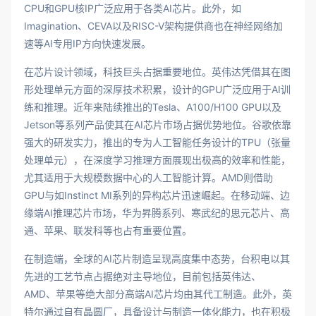
CPU和GPU核IP广泛应用于各类AI芯片。此外，如
Imagination、CEVA以及RISC-V架构提供商也在神经网络加
速等AI专用IP方向快速发展。
在芯片设计领域，科技巨头占据重要地位。英伟达凭借其在图
形处理单元方面的深厚技术积累，设计的GPU广泛应用于AI训
练和推理。近年来陆续推出的Tesla、A100/H100 GPU以及
Jetson等系列产品使其在AI芯片市场占据优势地位。谷歌依靠
强大的研发实力，推出的专为人工智能任务设计的TPU（张量
处理单元），在深度学习推理方面展现出极高的效率和性能，
尤其适用于大规模数据中心的人工智能计算。AMD则借助
GPU与如Instinct MI系列的异构芯片迅速崛起。在移动端、边
缘端AI推理芯片市场，华为昇腾系列、寒武纪的思元芯片、高
通、苹果、联发科等也占有重要位置。
在制造端，全球的AI芯片制造呈现高度集中态势，台积电以其
先进的工艺节点占据绝对主导地位，目前包括英伟达、
AMD、苹果等绝大部分高端AI芯片均由其代工制造。此外，英
特尔通过自有晶圆厂，具备设计与制造一体化能力，也在积极