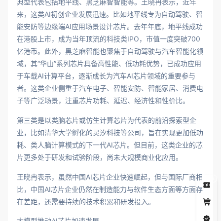
典型代表包括地平线、黑芝麻智智能等。王晓冉表示，近年
来，这类AI初创企业发展迅速。比如地平线专为自动驾驶、智
能安防等边缘端AI应用场景设计芯片。去年年底，地平线成功
在港股上市，成为当年顶流的科技类IPO，市值一度突破700
亿港币。此外，黑芝麻智能也聚焦于自动驾驶与汽车智能化领
域，其“华山”系列芯片具备高性能、低功耗优势，已成功应用
于车载AI计算平台，逐渐成长为汽车AI芯片领域的重要参与
者。这类企业侧重于汽车电子、智能安防、智能家居、消费电
子等广泛场景，注重芯片功耗、延迟、经济性和性价比。
第三类是以类脑芯片或仿生计算芯片为代表的前沿探索型企
业，比如清华大学孵化的灵汐科技等公司，旨在实现更加低功
耗、类人脑计算模式的下一代AI芯片。但目前，这类企业的芯
片更多处于研发和试验阶段，尚未大规模商业化应用。
王晓冉表示，虽然中国AI芯片企业快速崛起，但与国际厂商相
5
比，中国AI芯片企业仍然在制造能力与软件生态方面等方面存
在差距，还需要持续的技术积累和研发投入。
大模型推动AI芯片加速发展