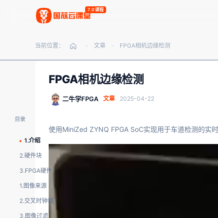
7.0课程
当前位置：
文章
FPGA相机边缘检测
-
-
FPGA相机边缘检测
二牛学FPGA
文章
2025-04-22
目录
使用MiniZed ZYNQ FPGA SoC实现用于车道检测
1.介绍
2.硬件块
3.FPGA硬件
1.图像来源
2.交叉时钟域
3.图像过滤