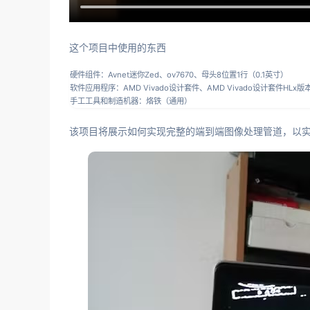
这个项目中使用的东西
硬件组件：Avnet迷你Zed、ov7670、母头8位置1行（0.1英寸）
软件应用程序：AMD Vivado设计套件、AMD Vivado设计套件HLx版
手工工具和制造机器：烙铁（通用）
该项目将展示如何实现完整的端到端图像处理管道，以实