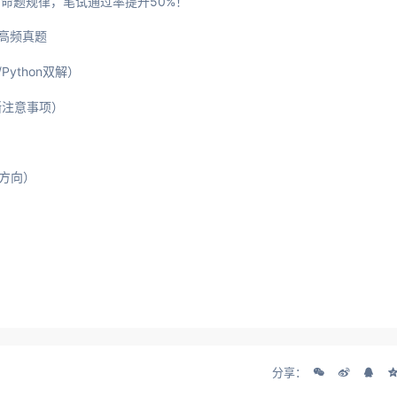
命题规律，笔试通过率提升50%！
高频真题
ython双解）
撕注意事项）
法方向）
分享：