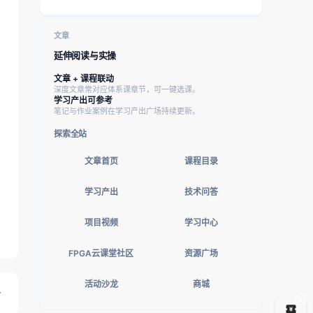
文章
延伸阅读与实操
文章 + 课程联动
深度文章常对应体系课章节，可一键选课。
学习产出可参考
笔记与作业案例在学习产出广场持续更新。
探索全站
文章首页
课程目录
学习产出
技术问答
项目视频
学习中心
FPGA云课堂社区
资源广场
活动沙龙
商城
5