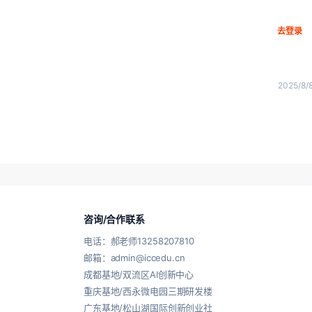
去登录
2025/8/
咨询/合作联系
电话：郝老师13258207810
邮箱：admin@iccedu.cn
成都基地/双流区AI创新中心
重庆基地/西永微电园三期研发楼
广东基地/松山湖国际创新创业社