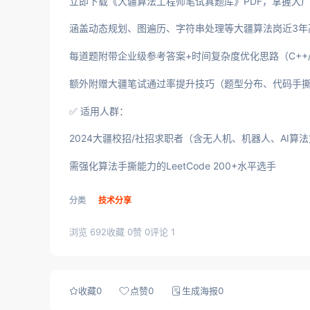
立即下载《大疆算法工程师笔试真题库》PDF，掌握大厂
涵盖动态规划、图遍历、字符串处理等大疆算法岗近3年
每道题附带企业级参考答案+时间复杂度优化思路（C++/P
额外附赠大疆笔试通过率提升技巧（题型分布、代码手
✅ 适用人群：
2024大疆校招/社招求职者（含无人机、机器人、AI算
需强化算法手撕能力的LeetCode 200+水平选手
分类
技术分享
浏览 692
收藏 0
赞 0
评论 1
收藏
0
点赞
0
生成海报
0