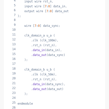
4
    input wire rst_n,

5
    input wire [
7
:
0
] data_in,

6
    output wire [
7
:
0
] data_out

7
);

8
9
    wire [
7
:
0
] data_sync;

10
11
    clk_domain_a u_a (

12
        .clk (clk_100m),

13
        .rst_n (rst_n),

14
        .
data_in
(data_in),

15
        .
data_out
(data_sync)

16
    );

17
18
    clk_domain_b u_b (

19
        .clk (clk_50m),

20
        .rst_n (rst_n),

21
        .
data_in
(data_sync),

22
        .
data_out
(data_out)

23
    );

24
25
endmodule
26