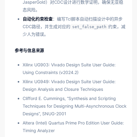
JasperGold）对CDC设计进行数学证明，确保无亚稳
态风险。
自动化约束检查
：编写Tcl脚本自动扫描设计中的异步
CDC路径，并生成对应的
约束，减
set_false_path
少人为错误。
参考与信息来源
Xilinx UG903: Vivado Design Suite User Guide:
Using Constraints (v2024.2)
Xilinx UG949: Vivado Design Suite User Guide:
Design Analysis and Closure Techniques
Clifford E. Cummings, “Synthesis and Scripting
Techniques for Designing Multi-Asynchronous Clock
Designs”, SNUG-2001
Altera (Intel) Quartus Prime Pro Edition User Guide:
Timing Analyzer