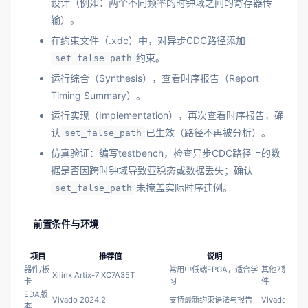
设计（例如：两个不同频率的时钟域之间的寄存器传
输）。
在约束文件（.xdc）中，对异步CDC路径添加
约束。
set_false_path
运行综合（Synthesis），查看时序报告（Report
Timing Summary）。
运行实现（Implementation），再次查看时序报告，确
认
已生效（路径不再被分析）。
set_false_path
仿真验证：编写testbench，检查异步CDC路径上的数
据是否因跨时钟域导致亚稳态或数据丢失；确认
未掩盖实际时序违例。
set_false_path
前置条件与环境
项目
推荐值
说明
替代
器件/板
常用中低端FPGA，适合学
其他7系列或Ult
Xilinx Artix-7 XC7A35T
卡
习
件
EDA版
Vivado 2024.2
支持最新约束语法与报告
Vivado 2023.
本