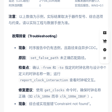
延迟（CDC路径）
2个clk_50m周期
双触发器同步器引入
时序违例数
0
实现后报告，WNS=0.123n
注意
：以上数值为示例，实际结果取决于器件型号、综合选项
与约束。请以实际工程与数据手册为准。
5
故障排查（Troubleshooting）
现象
：时序报告中仍有违例，且路径来自异步CDC。
原因
：
未正确匹配路径。
set_false_path
检查点
：确认
和
指定的时钟名称与设计中
-from
-to
定义的时钟名称一致；运行
查看时钟域交互。
report_clock_interaction
修复建议
：使用
命令时，确保时钟名称
get_clocks
正确（如
而非
）。
clk_100m
clk_100m_IBUF
现象
：综合或实现报错“Constraint not found”。