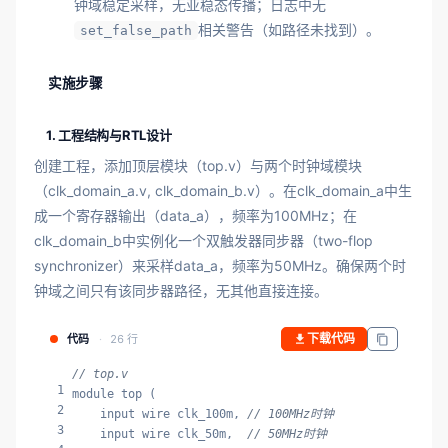
钟域稳定采样，无亚稳态传播；日志中无
相关警告（如路径未找到）。
set_false_path
实施步骤
1. 工程结构与RTL设计
创建工程，添加顶层模块（top.v）与两个时钟域模块
（clk_domain_a.v, clk_domain_b.v）。在clk_domain_a中生
成一个寄存器输出（data_a），频率为100MHz；在
clk_domain_b中实例化一个双触发器同步器（two-flop
synchronizer）来采样data_a，频率为50MHz。确保两个时
钟域之间只有该同步器路径，无其他直接连接。
下载代码
代码
26 行
// top.v
1
module top (

2
    input wire clk_100m, 
// 100MHz时钟
3
    input wire clk_50m,  
// 50MHz时钟