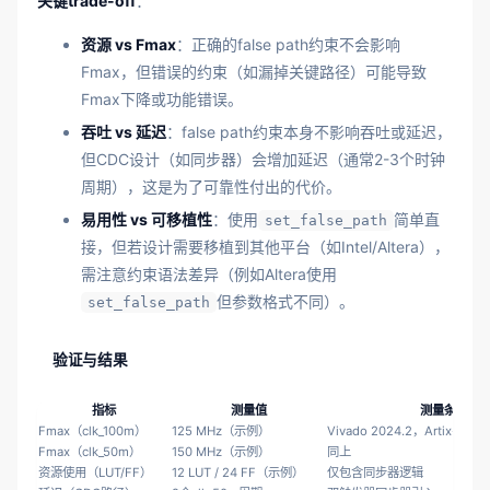
关键trade-off
：
资源 vs Fmax
：正确的false path约束不会影响
Fmax，但错误的约束（如漏掉关键路径）可能导致
Fmax下降或功能错误。
吞吐 vs 延迟
：false path约束本身不影响吞吐或延迟，
但CDC设计（如同步器）会增加延迟（通常2-3个时钟
周期），这是为了可靠性付出的代价。
易用性 vs 可移植性
：使用
简单直
set_false_path
接，但若设计需要移植到其他平台（如Intel/Altera），
需注意约束语法差异（例如Altera使用
但参数格式不同）。
set_false_path
验证与结果
指标
测量值
测量条件
Fmax（clk_100m）
125 MHz（示例）
Vivado 2024.2，Artix-7
Fmax（clk_50m）
150 MHz（示例）
同上
资源使用（LUT/FF）
12 LUT / 24 FF（示例）
仅包含同步器逻辑