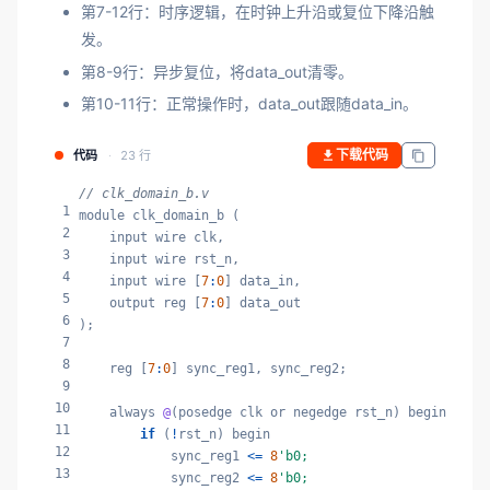
第7-12行：时序逻辑，在时钟上升沿或复位下降沿触
发。
第8-9行：异步复位，将data_out清零。
第10-11行：正常操作时，data_out跟随data_in。
下载代码
代码
23 行
// clk_domain_b.v
1
module clk_domain_b (

2
    input wire clk,

3
    input wire rst_n,

4
    input wire [
7
:
0
] data_in,

5
    output reg [
7
:
0
] data_out

6
);

7
8
    reg [
7
:
0
] sync_reg1, sync_reg2;

9
10
    always 
@
(posedge clk or negedge rst_n) begin

11
if
 (
!
rst_n) begin

12
            sync_reg1 
<=
8
'b0;
13
            sync_reg2 
<=
8
'b0;