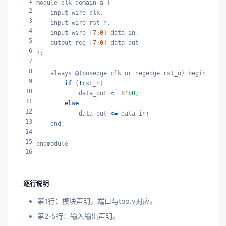
1
module clk_domain_a (

2
    input wire clk,

3
    input wire rst_n,

4
    input wire [
7
:
0
] data_in,

5
    output reg [
7
:
0
] data_out

6
);

7
8
    always 
@
(posedge clk or negedge rst_n) begin

9
if
 (
!
rst_n)

10
            data_out 
<=
8
'b0;
11
else
12
            data_out 
<=
 data_in;

13
    end

14
15
endmodule
16
逐行说明
第1行：模块声明，端口与top.v对应。
第2-5行：输入输出声明。