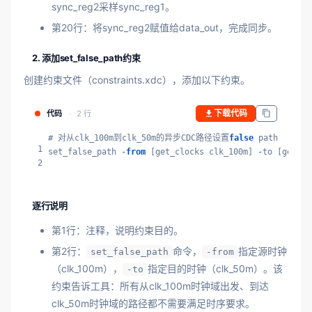
sync_reg2采样sync_reg1。
第20行：将sync_reg2赋值给data_out，完成同步。
2. 添加set_false_path约束
创建约束文件（constraints.xdc），添加以下约束。
下载代码
代码
2 行
# 对从clk_100m到clk_50m的异步CDC路径设置
false
 path

1
set_false_path 
-
from
 [get_clocks clk_100m] 
-
to [get_cl
2
逐行说明
第1行：注释，说明约束目的。
第2行：
命令，
指定源时钟
set_false_path
-from
（clk_100m），
指定目的时钟（clk_50m）。该
-to
约束告诉工具：所有从clk_100m时钟域出发、到达
clk_50m时钟域的路径都不需要满足时序要求。