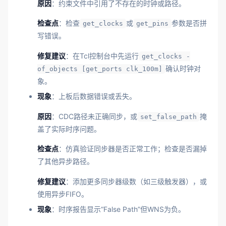
原因
：约束文件中引用了不存在的时钟或路径。
检查点
：检查
或
参数是否拼
get_clocks
get_pins
写错误。
修复建议
：在Tcl控制台中先运行
get_clocks -
确认时钟对
of_objects [get_ports clk_100m]
象。
现象
：上板后数据错误或丢失。
原因
：CDC路径未正确同步，或
掩
set_false_path
盖了实际时序问题。
检查点
：仿真验证同步器是否正常工作；检查是否漏掉
了其他异步路径。
修复建议
：添加更多同步器级数（如三级触发器），或
使用异步FIFO。
现象
：时序报告显示“False Path”但WNS为负。