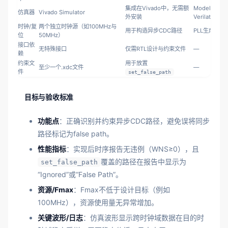
集成在Vivado中，无需额
ModelSim / 
仿真器
Vivado Simulator
外安装
Verilator
时钟/复
两个独立时钟源（如100MHz与
用于构造异步CDC路径
PLL生成不
位
50MHz）
接口依
无特殊接口
仅需RTL设计与约束文件
—
赖
约束文
用于放置
至少一个.xdc文件
—
件
set_false_path
目标与验收标准
功能点
：正确识别并约束异步CDC路径，避免误将同步
路径标记为false path。
性能指标
：实现后时序报告无违例（WNS≥0），且
覆盖的路径在报告中显示为
set_false_path
“Ignored”或“False Path”。
资源/Fmax
：Fmax不低于设计目标（例如
100MHz），资源使用量无异常增加。
关键波形/日志
：仿真波形显示跨时钟域数据在目的时