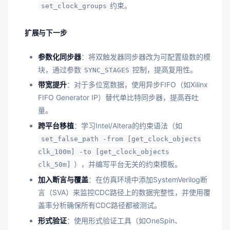
约束。
set_clock_groups
扩展与下一步
参数化同步器
：将双触发器同步器改为可配置级数的模
块，通过参数
控制，提高复用性。
SYNC_STAGES
带宽提升
：对于多位宽数据，使用异步FIFO（如Xilinx
FIFO Generator IP）替代单比特同步器，提高吞吐
量。
跨平台移植
：学习Intel/Altera的约束语法（如
set_false_path -from [get_clock_objects
clk_100m] -to [get_clock_objects
），并编写平台无关的约束模板。
clk_50m]
加入断言与覆盖
：在仿真环境中添加SystemVerilog断
言（SVA）来监控CDC路径上的数据完整性，并使用覆
盖率分析确保所有CDC路径都被测试。
形式验证
：使用形式验证工具（如OneSpin、