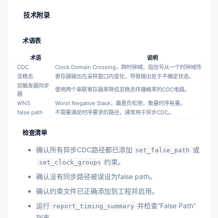
技术附录
术语表
术语
说明
CDC
Clock Domain Crossing，跨时钟域，指信号从一个时钟域传递
亚稳态
寄存器输出在采样窗口内变化，导致输出处于不确定状态。
双触发器同步
使用两个串联寄存器来降低亚稳态传播概率的CDC电路。
器
WNS
Worst Negative Slack，最差负松弛，衡量时序裕量。
false path
不需要满足时序要求的路径，通常用于异步CDC。
检查清单
确认所有异步CDC路径都已添加
或
set_false_path
约束。
set_clock_groups
确认没有同步路径被误设为false path。
确认约束文件已正确添加到工程并启用。
运行
并检查“False Path”
report_timing_summary
列表。