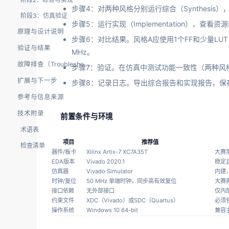
步骤4：对两种风格分别运行综合（Synthesis），
阶段3：仿真验证
步骤5：运行实现（Implementation），查看
原理与设计说明
步骤6：对比结果。风格A应使用1个FF和少量LUT，Fm
验证与结果
MHz。
故障排查（Troubleshooting）
步骤7：验证。在仿真中测试功能一致性（两种风
扩展与下一步
步骤8：记录日志。导出综合报告和实现报告，保
参考与信息来源
技术附录
前置条件与环境
术语表
项目
推荐值
检查清单
器件/板卡
Xilinx Artix-7 XC7A35T
大赛
EDA版本
Vivado 2020.1
稳定
仿真器
Vivado Simulator
内建
时钟/复位
50 MHz 单端时钟，同步高有效复位
大赛
接口依赖
无外部接口
仅内
约束文件
XDC（Vivado）或SDC（Quartus）
必须
操作系统
Windows 10 64-bit
兼容