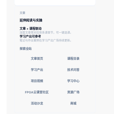
文章
延伸阅读与实操
文章 + 课程联动
深度文章常对应体系课章节，可一键选课。
学习产出可参考
笔记与作业案例在学习产出广场持续更新。
探索全站
文章首页
课程目录
学习产出
技术问答
项目视频
学习中心
FPGA云课堂社区
资源广场
活动沙龙
商城