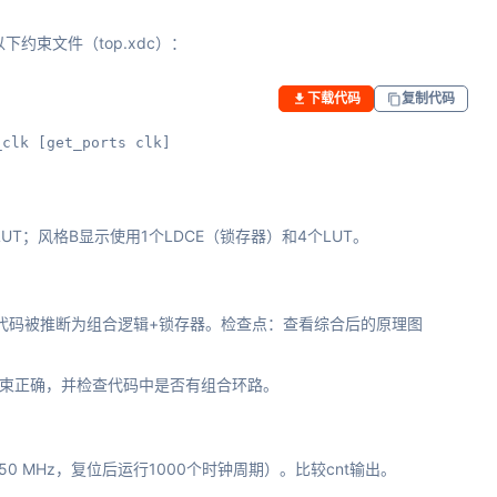
约束文件（top.xdc）：
下载代码
复制代码
_clk [get_ports clk]
LUT；风格B显示使用1个LDCE（锁存器）和4个LUT。
明代码被推断为组合逻辑+锁存器。检查点：查看综合后的原理图
约束正确，并检查代码中是否有组合环路。
50 MHz，复位后运行1000个时钟周期）。比较cnt输出。