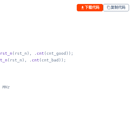
下载代码
复制代码
rst_n
(rst_n), .
cnt
(cnt_good));

t_n
(rst_n), .
cnt
(cnt_bad));

 MHz