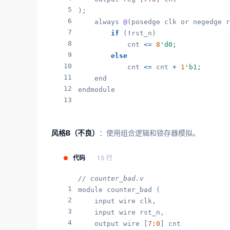
5
);

6
    always 
@
(posedge clk or negedge r
7
if
 (
!
rst_n)

8
            cnt 
<=
8
'd0;
9
else
10
            cnt 
<=
 cnt 
+
1
'b1;
11
    end

12
endmodule
13
风格B（不良）
：使用组合逻辑和锁存器模拟。
代码
15 行
// counter_bad.v
1
module counter_bad (

2
    input wire clk,

3
    input wire rst_n,

4
    output wire [
7
:
0
] cnt
