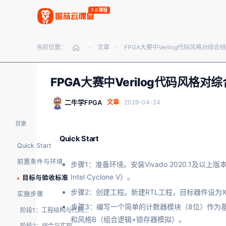
7.0课程
当前位置：
文章
-
-
FPGA大赛中Verilog代码风格对
二牛学FPGA
文章
2026-04-24
目录
Quick Start
Quick Start
前置条件与环境
步骤1：准备环境。安装Vivado 2020.1及以上版本（或
Intel Cyclone V）。
目标与验收标准
步骤2：创建工程。新建RTL工程，目标器件设为XC7A35T
实施步骤
步骤3：编写一个简单的计数器模块（8位）作为基线。使用
阶段1：工程结构与代码编写
和风格B（组合逻辑+锁存器模拟）。
阶段2：综合与实现