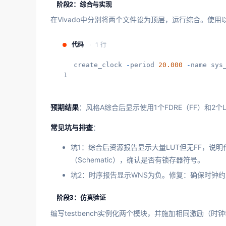
阶段2：综合与实现
在Vivado中分别将两个文件设为顶层，运行综合。使用以下
代码
1 行
create_clock 
-
period 
20.000
-
name sys
1
预期结果
：风格A综合后显示使用1个FDRE（FF）和2个
常见坑与排查
：
坑1：综合后资源报告显示大量LUT但无FF，说
（Schematic），确认是否有锁存器符号。
坑2：时序报告显示WNS为负。修复：确保时钟
阶段3：仿真验证
编写testbench实例化两个模块，并施加相同激励（时钟