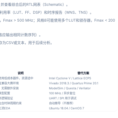
并查看综合后的RTL网表（Schematic）。
资源利用率（LUT、FF、DSP）和时序报告（WNS、TNS）。
ax > 500 MHz；风格B可能使用多个LUT和锁存器，Fmax < 200
格应输出相同计数序列）。
存为CSV或文本，用于后续分析。
说明
替代方案
常用低成本器件，资源适中
Intel Cyclone V / Lattice ECP5
且兼容大赛环境
Vivado 2018.3 / Quartus Prime 20.1
，无需额外安装
ModelSim / Questa / Verilator
典型配置
100 MHz / 异步复位
部逻辑验证
UART / SPI 用于调试
包含时钟周期约束
自动推导（不推荐）
主流EDA
Ubuntu 18.04 / CentOS 7