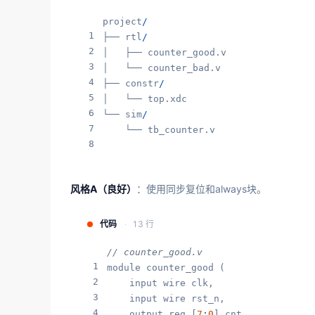
project
/
1
├── rtl
/
2
│   ├── counter_good.v

3
│   └── counter_bad.v

4
├── constr
/
5
│   └── top.xdc

6
└── sim
/
7
    └── tb_counter.v
8
风格A（良好）
：使用同步复位和always块。
代码
13 行
// counter_good.v
1
module counter_good (

2
    input wire clk,

3
    input wire rst_n,

4
    output reg [
7
:
0
] cnt
