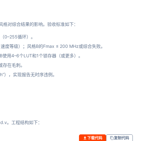
g代码风格对综合结果的影响。验收标准如下：
0–255循环）。
-7 -1速度等级）；风格B的Fmax ≤ 200 MHz或综合失败。
格B使用4–6个LUT和1个锁存器（或更多）。
s或存在毛刺。
atch”），实现报告无时序违例。
_bad.v。工程结构如下：
下载代码
复制代码