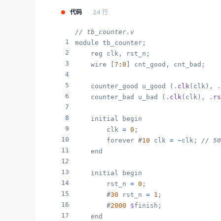
代码
24 行
// tb_counter.v
1
module tb_counter;

2
    reg clk, rst_n;

3
    wire [
7
:
0
] cnt_good, cnt_bad;

4
5
    counter_good u_good (.
clk
(clk), .
6
    counter_bad u_bad (.
clk
(clk), .
rs
7
8
    initial begin

9
        clk 
=
0
;

10
        forever #
10
 clk 
=
~
clk; 
// 50
11
    end

12
13
    initial begin

14
        rst_n 
=
0
;

15
        #
30
 rst_n 
=
1
;

16
        #
2000
$
finish;

17
    end
