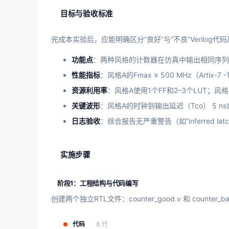
目标与验收标准
完成本实验后，应能明确区分“良好”与“不良”Verilo
功能点
：两种风格的计数器在仿真中输出相同序列（
性能指标
：风格A的Fmax ≥ 500 MHz（Artix
资源利用率
：风格A使用1个FF和2–3个LUT；风
关键波形
：风格A的时钟到输出延迟（Tco） 5 n
日志验收
：综合报告无严重警告（如“inferred l
实施步骤
阶段1：工程结构与代码编写
创建两个独立RTL文件：counter_good.v 和 counter
代码
8 行