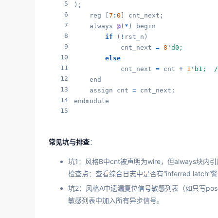
5
);

6
    reg [
7
:
0
] cnt_next;

7
    always 
@
(
*
) begin

8
if
 (
!
rst_n)

9
            cnt_next 
=
8
'd0;
10
else
11
            cnt_next 
=
 cnt 
+
1
'b1; 
12
    end

13
    assign cnt 
=
 cnt_next;

14
endmodule
15
常见坑与排查
：
坑1：风格B中cnt被声明为wire，但always块
检查点：查看综合日志中是否有“inferred latch”
坑2：风格A中遗漏复位信号敏感列表（如只写pos
敏感列表中加入所有异步信号。