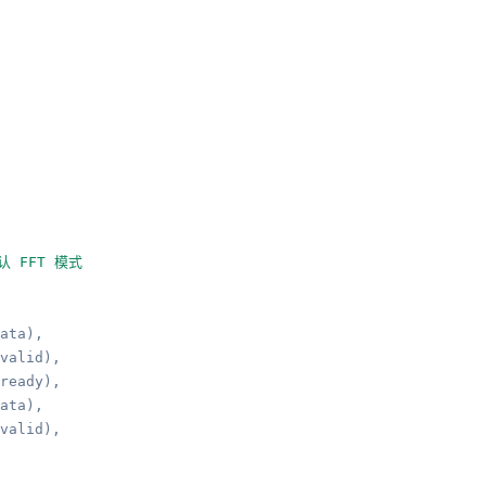
默认 FFT 模式
ata),

valid),

ready),

ata),

valid),
