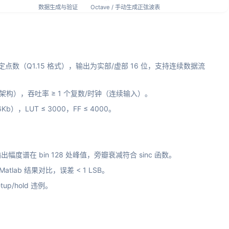
数据生成与验证
Octave / 手动生成正弦波表
符号定点数（Q1.15 格式），输出为实部/虚部 16 位，支持连续数据流
线架构），吞吐率 ≥ 1 个复数/时钟（连续输入）。
6Kb），LUT ≤ 3000，FF ≤ 4000。
幅度谱在 bin 128 处峰值，旁瓣衰减符合 sinc 函数。
atlab 结果对比，误差 < 1 LSB。
up/hold 违例。