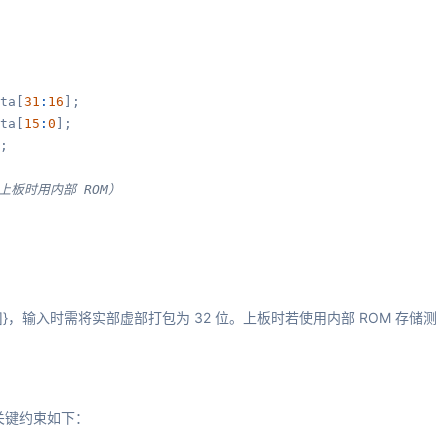
ta[
31
:
16
];

ta[
15
:
0
];

;

，上板时用内部 ROM）
imag[15:0]}，输入时需将实部虚部打包为 32 位。上板时若使用内部 ROM 存储测
。关键约束如下：