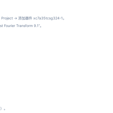
TL Project → 添加器件 xc7a35tcsg324-1。
 Fourier Transform 9.1”。
件）。