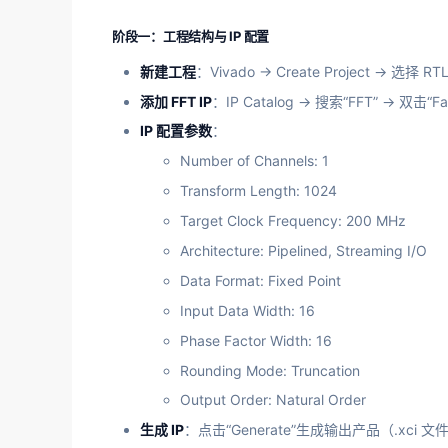
阶段一：工程结构与 IP 配置
新建工程
：Vivado → Create Project → 选择 R
添加 FFT IP
：IP Catalog → 搜索“FFT” → 双击“Fast
IP 配置参数
：
Number of Channels: 1
Transform Length: 1024
Target Clock Frequency: 200 MHz
Architecture: Pipelined, Streaming I/O
Data Format: Fixed Point
Input Data Width: 16
Phase Factor Width: 16
Rounding Mode: Truncation
Output Order: Natural Order
生成 IP
：点击“Generate”生成输出产品（.xci 文