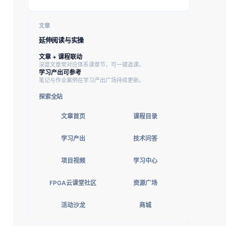
文章
延伸阅读与实操
文章 + 课程联动
深度文章常对应体系课章节，可一键选课。
学习产出可参考
笔记与作业案例在学习产出广场持续更新。
探索全站
文章首页
课程目录
学习产出
技术问答
项目视频
学习中心
FPGA云课堂社区
资源广场
活动沙龙
商城