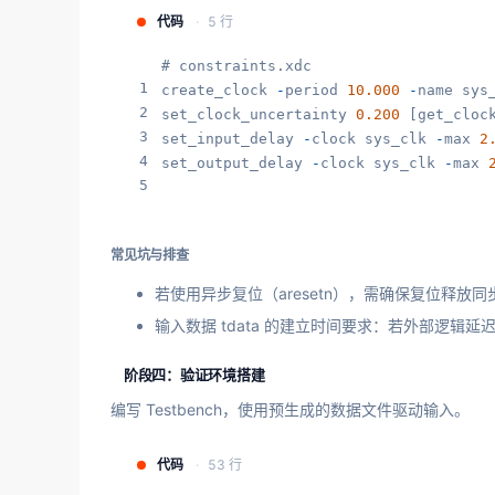
代码
5 行
# constraints.xdc

1
create_clock 
-
period 
10.000
-
name sys_
2
set_clock_uncertainty 
0.200
 [get_clock
3
set_input_delay 
-
clock sys_clk 
-
max 
2
4
set_output_delay 
-
clock sys_clk 
-
max 
5
常见坑与排查
若使用异步复位（aresetn），需确保复位释
输入数据 tdata 的建立时间要求：若外部逻辑延迟较
阶段四：验证环境搭建
编写 Testbench，使用预生成的数据文件驱动输入。
代码
53 行