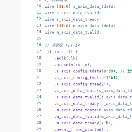
10
wire [
31
:
0
] s_axis_data_tdata;

11
wire s_axis_data_tvalid;

12
wire s_axis_data_tready;

13
wire [
31
:
0
] m_axis_data_tdata;

14
wire m_axis_data_tvalid;

15
16
// 实例化 FFT IP
17
fft_ip u_fft (

18
    .
aclk
(clk),

19
    .
aresetn
(rst_n),

20
    .
s_axis_config_tdata
(
8
'd0), // 
21
    .
s_axis_config_tvalid
(
1
'b1),
22
    .
s_axis_config_tready
(),

23
    .
s_axis_data_tdata
(s_axis_data_td
24
    .
s_axis_data_tvalid
(s_axis_data_t
25
    .
s_axis_data_tready
(s_axis_data_t
26
    .
m_axis_data_tdata
(m_axis_data_td
27
    .
m_axis_data_tvalid
(m_axis_data_t
28
    .
m_axis_data_tready
(
1
'b1),
29
    .
event_frame_started
(),
