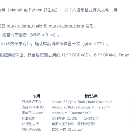
量（Matlab 或 Python 预生成），以十六进制格式存入文件，用
 m_axis_data_tvalid 和 m_axis_data_tdata 波形。
tion，检查时序报告（WNS ≥ 0 ns）。
的 fft() 函数结果对比，确认幅度谱峰值位置一致（误差 < 1%）。
连续输出；综合后资源占用约 12 个 DSP48E1、6 个 BRAM，Fmax
说明
替代方案
目标验证平台
Kintex-7 / Zynq-7000 / Intel Cyclone V
支持 FFT IP 9.1
Vivado 2019.1+ / Quartus Prime 20.1+
集成于 Vivado
ModelSim / Questa / VCS
标准配置
差分时钟（LVDS），低有效复位
IP 原生支持
自定义握手协议（需封装适配）
时序约束基础
SDC 格式（Quartus）