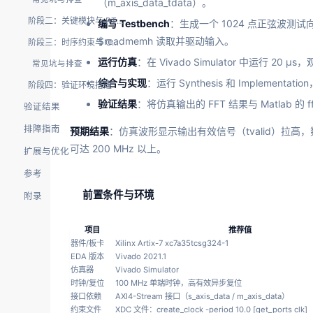
（m_axis_data_tdata）。
阶段二：关键模块与 RTL 实现
编写 Testbench
：生成一个 1024 点正弦波测试向
$readmemh 读取并驱动输入。
阶段三：时序约束与 CDC 处理
运行仿真
：在 Vivado Simulator 中运行 20 μs，观察
常见坑与排查
综合与实现
：运行 Synthesis 和 Implementa
阶段四：验证环境搭建
验证结果
：将仿真输出的 FFT 结果与 Matlab 
验证结果
排障指南
预期结果
：仿真波形显示输出有效信号（tvalid）拉高，数据
可达 200 MHz 以上。
扩展与优化
参考
前置条件与环境
附录
项目
推荐值
器件/板卡
Xilinx Artix-7 xc7a35tcsg324-1
EDA 版本
Vivado 2021.1
仿真器
Vivado Simulator
时钟/复位
100 MHz 单端时钟，高有效异步复位
接口依赖
AXI4-Stream 接口（s_axis_data / m_axis_data）
约束文件
XDC 文件：create_clock -period 10.0 [get_ports clk]