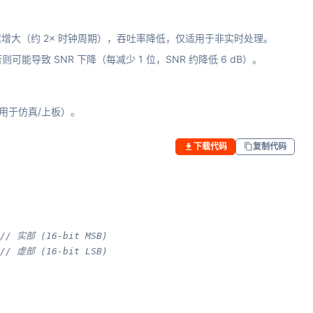
源更少但延迟增大（约 2× 时钟周期），吞吐率降低，仅适用于非实时处理。
h 一致，否则可能导致 SNR 下降（每减少 1 位，SNR 约降低 6 dB）。
（用于仿真/上板）。
下载代码
复制代码
// 实部 (16-bit MSB)
// 虚部 (16-bit LSB)