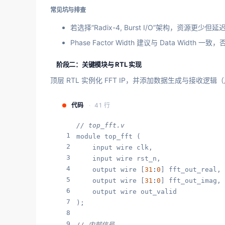
常见坑与排查
若选择“Radix-4, Burst I/O”架构，资
Phase Factor Width 建议与 Data Widt
阶段二：关键模块与 RTL 实现
顶层 RTL 实例化 FFT IP，并添加数据生成与接收逻辑
代码
41 行
// top_fft.v
1
module top_fft (

2
    input wire clk,

3
    input wire rst_n,

4
    output wire [
31
:
0
] fft_out_real, 
5
    output wire [
31
:
0
] fft_out_imag, 
6
    output wire out_valid

7
);

8
9
// 内部信号