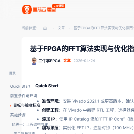
7.0课程
当前位置：
文章
-
-
基于FPGA的FFT算法实现与优化
二牛学FPGA
文章
2026-04-24
目录
Quick Start
Quick Start
前置条件与环境
准备环境
：安装 Vivado 2021.1 或更高版本，确认支持
目标与验收标准
创建工程
：在 Vivado 中新建 RTL 工程，选择器件 x
实施步骤
添加 IP
：使用 IP Catalog 添加“FFT IP Core
阶段一：工程结构与 IP 配置
编写顶层
：实例化 FFT IP，连接时钟（100 MH
常见坑与排查