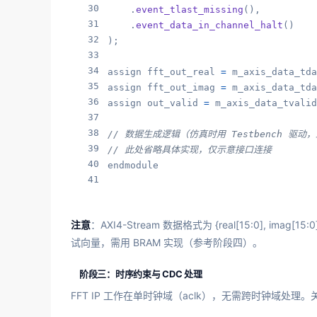
30
    .
event_tlast_missing
(),

31
    .
event_data_in_channel_halt
()

32
);

33
34
assign fft_out_real 
=
 m_axis_data_tda
35
assign fft_out_imag 
=
 m_axis_data_tda
36
assign out_valid 
=
 m_axis_data_tvalid
37
38
// 数据生成逻辑（仿真时用 Testbench 驱动
39
// 此处省略具体实现，仅示意接口连接
40
endmodule
41
注意
：AXI4-Stream 数据格式为 {real[15:0], 
试向量，需用 BRAM 实现（参考阶段四）。
阶段三：时序约束与 CDC 处理
FFT IP 工作在单时钟域（aclk），无需跨时钟域处理