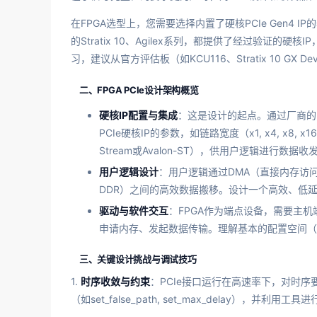
在FPGA选型上，您需要选择内置了硬核PCIe Gen4 IP的器件。
的Stratix 10、Agilex系列，都提供了经过验证
习，建议从官方评估板（如KCU116、Stratix 10 G
二、FPGA PCIe设计架构概览
硬核IP配置与集成
：这是设计的起点。通过厂商的IP配置工具
PCIe硬核IP的参数，如链路宽度（x1, x4, x8
Stream或Avalon-ST），供用户逻辑进行数据收
用户逻辑设计
：用户逻辑通过DMA（直接内存访问）
DDR）之间的高效数据搬移。设计一个高效、低延
驱动与软件交互
：FPGA作为端点设备，需要主机端
申请内存、发起数据传输。理解基本的配置空间（如
三、关键设计挑战与调试技巧
1.
时序收敛与约束
：PCIe接口运行在高速率下，对时
（如set_false_path, set_max_delay），