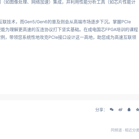
应用（如图像处理、网络加速）集成，并利用性能分析工具（如芯片性能计
干互联技术，而Gen5/Gen6的普及则会从高端市场逐步下沉。掌握PCIe
，更能为理解更高速的互连协议打下坚实基础。在成电国芯FPGA培训的课程
例，带领您系统性地攻克PCIe接口设计这一高地，助您成为高速互联领
分享：
同频道 · 相近分