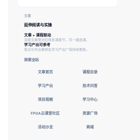
文章
延伸阅读与实操
文章 + 课程联动
深度文章常对应体系课章节，可一键选课。
学习产出可参考
笔记与作业案例在学习产出广场持续更新。
探索全站
文章首页
课程目录
学习产出
技术问答
项目视频
学习中心
FPGA云课堂社区
资源广场
活动沙龙
商城