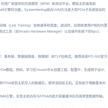
利用厂商提供的仿真模型（BFM）和测试平台，模拟主机端发起
擎的功能。SystemVerilog结合UVM方法是大型PCIe子系统验证的
练（Link Training）协商速率和宽度。调试时，应熟练使用IP核的内置
厂商调试工具（如Vivado Hardware Manager）以及操作系统下的lspci、
：事务层、数据链路层、物理层）和TLP包格式。推荐阅读PCI-SIG官方
CIe教程。例如，学习在Vivado中从创建工程、配置IP、生成例子设计、
，即FPGA收到主机写入的数据后，原样读回给主机。这有助于理解基本的
ther DMA引擎，实现主机内存与FPGA内部大容量缓冲区的高带宽数据传输。