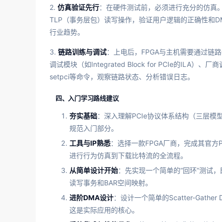
2.
仿真验证先行
：在硬件测试前，必须进行充分的仿真。
TLP（事务层包）读写操作，验证用户逻辑的正确性和DMA引
行业趋势。
3.
链路训练与调试
：上电后，FPGA与主机需要通过链路训
调试模块（如Integrated Block for PCIe的ILA）、
setpci等命令，观察链路状态、分析错误日志。
四、入门学习路线建议
夯实基础
：深入理解PCIe协议体系结构（三层模型
规范入门部分。
工具与IP熟悉
：选择一款FPGA厂商，完成其官方P
进行行为仿真到下载比特流的全流程。
从简单设计开始
：先实现一个简单的“回环”测试
读写事务和BAR空间映射。
进阶DMA设计
：设计一个简单的Scatter-Ga
这是实际应用的核心。