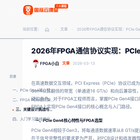
7.0课程
当前位置：
文章
-
-
2026年FPGA通信协议实现：PCI
FPGA小白
文章
2026-03-13
目录
在高速数据交互领域，PCI Express（PCIe）协
一、PCIe Gen4核心特性与FPGA选型
Gen4以其翻倍的带宽（单通道16 GT/s）和向后兼
键的角色。对于FPGA工程师而言，掌握PCIe Gen
二、FPGA PCIe设计架构概览
FPGA上实现PCIe Gen4接口的核心概念与入门路径。
三、关键设计挑战与调试技巧
四、入门学习路线建议
一、PCIe Gen4核心特性与FPGA选型
PCIe Gen4相较于Gen3，将每通道数据速率从8 GT/s
在于信号完整性的要求更为严苛，对PCB设计和收发器