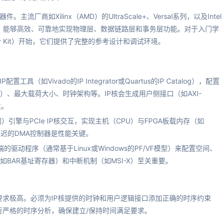
主流厂商如Xilinx（AMD）的UltraScale+、Versal系列，以及Intel
的硬核IP，能够高效、可靠地实现物理层、数据链路层和事务层功能。对于入门学
X Dev Kit）开始，它们提供了完整的参考设计和调试环境。
（如Vivado的IP Integrator或Quartus的IP Catalog），配置
, x16）、最大载荷大小、时钟架构等。IP核会生成用户侧接口（如AXI-
发。
引擎与PCIe IP核交互，实现主机（CPU）与FPGA板载内存（如
迟的DMA控制器是性能关键。
的驱动程序（通常基于Linux或Windows的PF/VF模型）来配置空间、
BAR基址寄存器）和中断机制（如MSI-X）至关重要。
序要求极高。必须为IP核提供的时钟和用户逻辑接口添加正确的时序约束
并利用工具进行严格的时序分析，确保建立/保持时间满足要求。