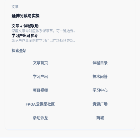
文章
延伸阅读与实操
文章 + 课程联动
深度文章常对应体系课章节，可一键选课。
学习产出可参考
笔记与作业案例在学习产出广场持续更新。
探索全站
文章首页
课程目录
学习产出
技术问答
项目视频
学习中心
FPGA云课堂社区
资源广场
活动沙龙
商城