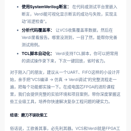
使用SystemVerilog断言：
在代码或测试平台里嵌入
断言，Verdi能可视化显示断言的成功与失败，实现主
动“巡逻检查”。
分析代码覆盖率：
让VCS收集覆盖率数据，然后在
Verdi里看报告。哪里没测到，一目了然，能帮你完善
测试用例。
TCL脚本自动化：
Verdi支持TCL脚本，你可以把常用
的调试操作录下来，下次一键回放，省时省力。
对于刚入门的朋友，建议从一个UART、FIFO这样的小设计开
始，亲手把“VCS编译 → 仿真 → Verdi调试”的完整流程走一
遍，把每个功能都实操一下。在成电国芯FPGA的进阶课程
里，我们会提供完整的实验环境和项目案例，带你深度掌握这
些工业级工具，培养你快速解决复杂工程问题的硬实力。
结语：磨刀不误砍柴工
俗话说，工欲善其事，必先利其器。VCS和Verdi就是FPGA工