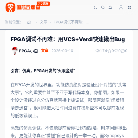
7.0课程
当前位置：
文章
FPGA调试不再难：用VCS+Verdi快速揪出Bug
-
-
FPGA调试不再难：用VCS+Verdi快速揪出Bug
FPGA小白
文章
2026-03-10
174
0
0
0
引言：仿真，FPGA开发的“火眼金睛”
在FPGA开发的世界里，功能仿真绝对是验证设计对错的“头等
大事”，它的重要性甚至不亚于写代码本身。你想啊，如果一
个设计没经过充分仿真就直接上板调试，那简直就像“闭着眼
睛走迷宫”，很可能把大把时间浪费在找那些本可以提前发现
的低级错误上。
高效的仿真调试，不仅能提前帮你把逻辑缺陷、时序问题揪出
来，更能让你真正“看懂”自己设计的一举一动。而Synopsys