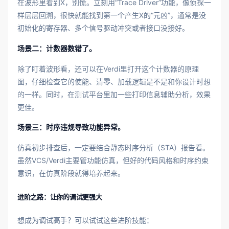
在波形里看到X，别慌。立刻用“Trace Driver”功能，像侦探一
样层层回溯，很快就能找到第一个产生X的“元凶”，通常是没
初始化的寄存器、多个信号驱动冲突或者接口没接好。
场景二：计数器数错了。
除了盯着波形看，还可以在Verdi里打开这个计数器的原理
图，仔细检查它的使能、清零、加载逻辑是不是和你设计时想
的一样。同时，在测试平台里加一些打印信息辅助分析，效果
更佳。
场景三：时序违规导致功能异常。
仿真初步排查后，一定要结合静态时序分析（STA）报告看。
虽然VCS/Verdi主要管功能仿真，但好的代码风格和时序约束
意识，在仿真阶段就得培养起来。
进阶之路：让你的调试更强大
想成为调试高手？可以试试这些进阶技能：