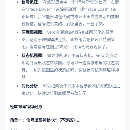
信号追踪：
在波形里点中一个“行为异常”的信号，右键
选“Trace Driver”（追踪驱动源）或“Trace Load”（追
踪负载），它能自动在代码或原理图里高亮显示相关的
逻辑链，信号怎么来的、到哪里去，一目了然。
原理图视图：
Verdi能把你的代码变成图形化的原理
图。这对于理解模块连接、查找组合逻辑环路特别管
用。看着信号在图上“流动”，比读代码直观多了。
状态机视图：
如果你的设计里有状态机，Verdi能自动
识别并画出状态转移图。你可以一边看波形里的状态跳
转，一边对照图里的状态编码，调试状态机问题堪称神
器。
对比分析：
可以把两次不同版本或参数的仿真波形拉进
来对比，快速定位到底哪里被改动了。
经典“破案”现场还原
场景一：信号出现神秘“X”（不定态）。