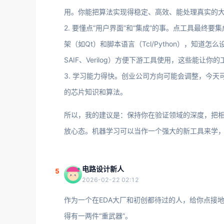
用。你能把算法实现得稳定、高效、能处理真实的
2. 要懂点“用户界面”和“集成”的事。点工具最终要
架（如Qt）和脚本语言（Tcl/Python），知
SAIF、Verilog）方便下游工具使用，这些能让你
3. 学习能力得快。创业公司方向可能会调整，今
的芯片知识和算法。
所以，我的建议是：保持你在验证领域的深度，把
放心态。机器学习可以当作一个强大的新工具来学，
电路设计新人
5
2026-02-22 02:12
作为一个在EDA大厂和初创都待过的人，给你点接地
得有一两件“重武器”。