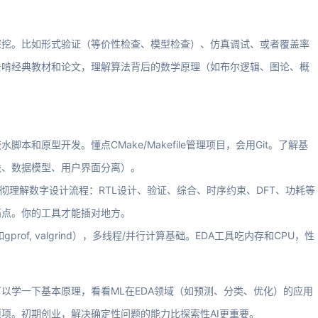
深挖。比如形式验证（等价性检查、模型检查）、仿真调试、或者覆盖率
去啃经典教材和论文，理解算法背后的数学原理（如布尔逻辑、图论、概
于胶水脚本和原型开发。懂点CMake/Makefile管理项目，会用Git。了解基
块、数据模型、用户界面分离）。
彻理解数字设计流程：RTL设计、验证、综合、时序约束、DFT、功耗等
痛点。你的工具才能插对地方。
prof, valgrind），多线程/并行计算基础。EDA工具吃内存和CPU，性
以学一下基本原理，看看ML在EDA领域（如预测、分类、优化）的应用
项。初期创业，解决确定性问题的能力比探索性AI更重要。