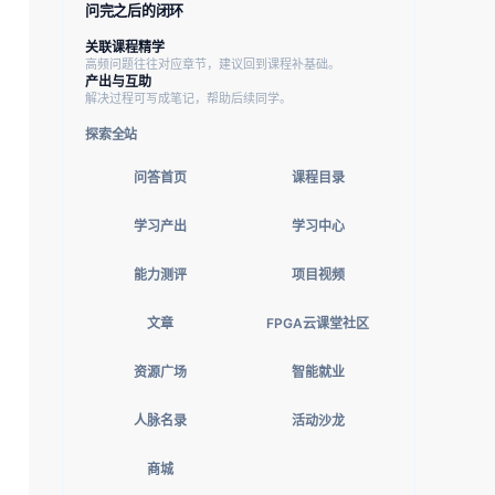
问完之后的闭环
关联课程精学
高频问题往往对应章节，建议回到课程补基础。
产出与互助
解决过程可写成笔记，帮助后续同学。
探索全站
问答首页
课程目录
学习产出
学习中心
能力测评
项目视频
文章
FPGA云课堂社区
资源广场
智能就业
人脉名录
活动沙龙
商城