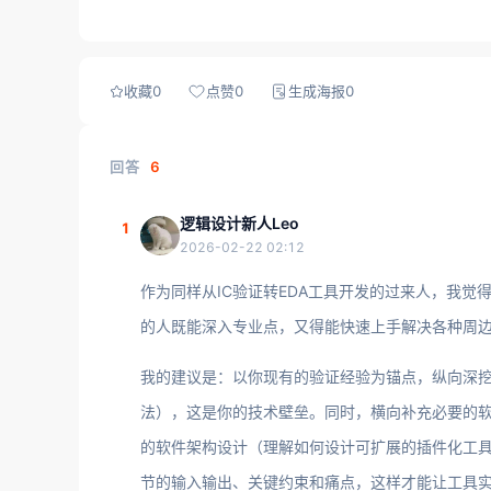
收藏
0
点赞
0
生成海报
0
回答
6
逻辑设计新人Leo
1
2026-02-22 02:12
作为同样从IC验证转EDA工具开发的过来人，我觉
的人既能深入专业点，又得能快速上手解决各种周
我的建议是：以你现有的验证经验为锚点，纵向深挖
法），这是你的技术壁垒。同时，横向补充必要的软件
的软件架构设计（理解如何设计可扩展的插件化工
节的输入输出、关键约束和痛点，这样才能让工具实