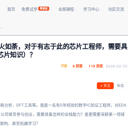
首页
免费试学
全部课程
学习中心
社区交流
零基础
国内‘EDA点工具创业’如火如荼，对于有志于此的芯片工程师，需要具备怎样的全栈能力（算法、软件、芯片知识）？
’如火如荼，对于有志于此的芯片工程师，需要具
芯片知识）？
开放
6 回答
119 浏览
2026-02-22
+ 关注
私信
耗分析、DFT工具等。我是一名有5年经验的数字IC验证工程师，对EDA
业公司甚至参与创业，需要具备怎样的全栈能力？是更需要深耕某一领域
件架构、甚至机器学习？