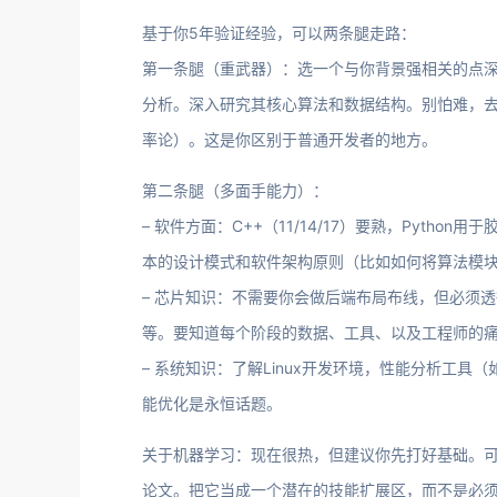
基于你5年验证经验，可以两条腿走路：
第一条腿（重武器）：选一个与你背景强相关的点
分析。深入研究其核心算法和数据结构。别怕难，
率论）。这是你区别于普通开发者的地方。
第二条腿（多面手能力）：
– 软件方面：C++（11/14/17）要熟，Python用
本的设计模式和软件架构原则（比如如何将算法模
– 芯片知识：不需要你会做后端布局布线，但必须透
等。要知道每个阶段的数据、工具、以及工程师的
– 系统知识：了解Linux开发环境，性能分析工具（如g
能优化是永恒话题。
关于机器学习：现在很热，但建议你先打好基础。可
论文。把它当成一个潜在的技能扩展区，而不是必须