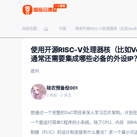
7.0课程
当前位置：
问答
-
-
使用开源RISC-V处理器核（比如Ve
通常还需要集成哪些必备的外设IP
提问
硅农预备役001
0 粉丝
·
0 关注
想通过一个完整的SoC项目来深入学习芯片架构。计划在FPGA
一个能运行简单C程序的小系统。除了CPU、内存（BRA
制器（PLIC）的设计和连接有什么要点？求一个最小可