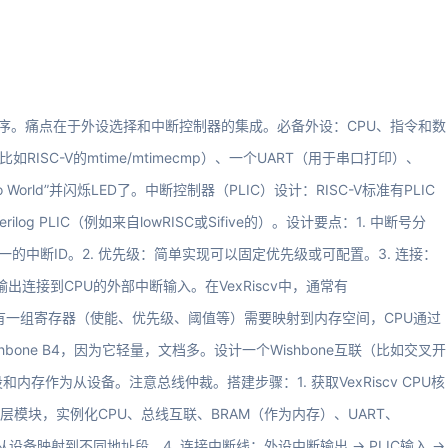
程序。痛点在于外设选择和中断控制器的集成。必备外设：CPU、指令和数
ISC-V的mtime/mtimecmp）、一个UART（用于串口打印）、
World”并闪烁LED了。中断控制器（PLIC）设计：RISC-V标准有PLIC
og PLIC（例如来自lowRISC或Sifive的）。设计要点：1. 中断号分
唯一的中断ID。2. 优先级：简单实现可以固定优先级或可配置。3. 连接：
输出连接到CPU的外部中断输入。在VexRiscv中，通常有
：PLIC本身有一组寄存器（使能、优先级、阈值等）需要映射到内存空间，CPU通过
one B4，因为它轻量，文档多。设计一个Wishbone互联（比如交叉开
存作为从设备。注意总线仲裁。搭建步骤：1. 获取VexRiscv CPU核
 编写顶层模块，实例化CPU、总线互联、BRAM（作为内存）、UART、
同从设备映射到不同地址段。4. 连接中断线：外设中断输出 -> PLIC输入 ->