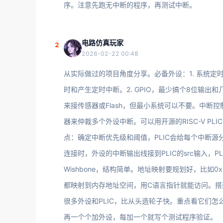
序。注意先跑无中断的程序，再测试中断。
电路仿真玩家
2
2026-02-22 00:48
从实际做过的项目角度分享。必备外设：1. 系统定时器（
时和产生定时中断。2. GPIO，最少搞个8位输出和
来接传感器或Flash，但最小系统可以不要。中断控
器来仲裁多个外设中断。可以用开源的RISC-V PLIC（Platf
点：确定中断优先级和阈值，PLIC会给每个中断源分
连接时，外设的中断输出线接到PLIC的src输入，PLIC的i
Wishbone，结构简单。地址映射要规划好，比如0x00
都映射到内存地址空间，用C语言指针就能访问。搭建指南：
很多外设和PLIC，比从头造轮子快。重点看它们怎
再一个个加外设，每加一个就写个测试程序验证。