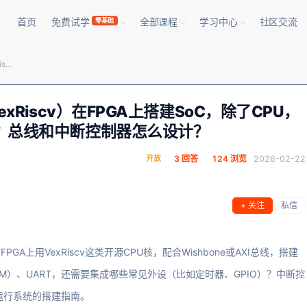
首页
免费试学
全部课程
学习中心
社区交流
零基础
使用开源RISC-V处理器核（比如VexRiscv）在FPGA上搭建SoC，除了CPU，通常还需要集成哪些必备的外设IP？总线和中断控制器怎么设计？
xRiscv）在FPGA上搭建SoC，除了CPU，
？总线和中断控制器怎么设计？
开放
3 回答
124 浏览
2026-02-22
+ 关注
私信
上用VexRiscv这类开源CPU核，配合Wishbone或AXI总线，搭建
M）、UART，还需要集成哪些常见外设（比如定时器、GPIO）？中断控
运行系统的搭建指南。