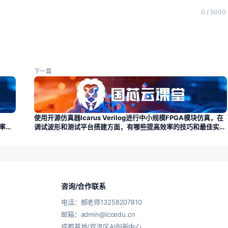
0 / 5000
下一篇
使用开源仿真器Icarus Verilog进行中小规模FPGA模块仿真，在
效率能
调试波形和测试平台搭建方面，有哪些提高效率的技巧和最佳实
践？
咨询/合作联系
电话：郝老师13258207810
邮箱：admin@iccedu.cn
成都基地/双流区AI创新中心