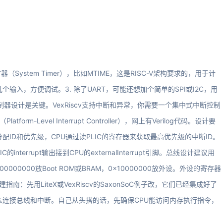
System Timer），比如MTIME，这是RISC-V架构要求的，用于计
几个输入，方便调试。3. 除了UART，可能还想加个简单的SPI或I2C，用
制器设计是关键。VexRiscv支持中断和异常，你需要一个集中式中断控制
orm-Level Interrupt Controller），网上有Verilog代码。设计要
配ID和优先级，CPU通过读PLIC的寄存器来获取最高优先级的中断ID。
nterrupt输出接到CPU的externalInterrupt引脚。总线设计建议用
000000放Boot ROM或BRAM，0x10000000放外设。外设的寄存器
先用LiteX或VexRiscv的SaxonSoC例子改，它们已经集成好了
么连接总线和中断。自己从头搭的话，先确保CPU能访问内存执行指令，