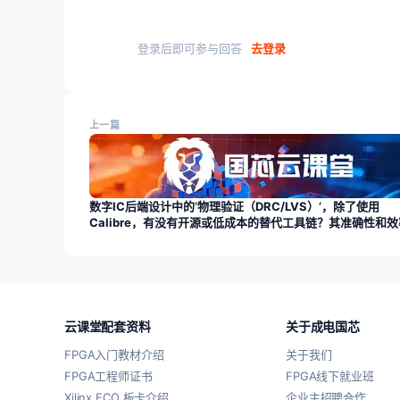
登录后即可参与回答
去登录
上一篇
数字IC后端设计中的‘物理验证（DRC/LVS）’，除了使用
Calibre，有没有开源或低成本的替代工具链？其准确性和
满足学习需求吗？
云课堂配套资料
关于成电国芯
FPGA入门教材介绍
关于我们
FPGA工程师证书
FPGA线下就业班
Xilinx ECO 板卡介绍
企业主招聘合作