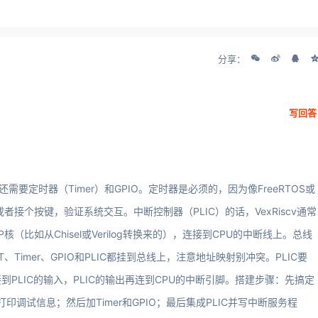
分享：
写回答
需要定时器（Timer）和GPIO。定时器是必须的，因为像FreeRTOS或
者接个按键，验证系统交互。中断控制器（PLIC）的话，VexRiscv通常
IP核（比如从Chisel或Verilog转换来的），连接到CPU的中断线上。总线
T、Timer、GPIO和PLIC都挂到总线上，注意地址映射别冲突。PLIC要
PLIC的输入，PLIC的输出再连到CPU的中断引脚。搭建步骤：先搞定
打印调试信息；然后加Timer和GPIO；最后集成PLIC并写中断服务程