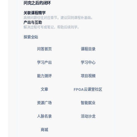
问完之后的闭环
关联课程精学
高频问题往往对应章节，建议回到课程补基础。
产出与互助
解决过程可写成笔记，帮助后续同学。
探索全站
问答首页
课程目录
学习产出
学习中心
能力测评
项目视频
文章
FPGA云课堂社区
资源广场
智能就业
人脉名录
活动沙龙
商城