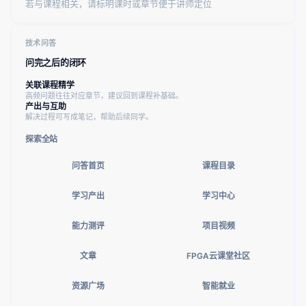
若与课程相关，请标明课时或章节便于讲师定位
技术问答
问完之后的闭环
关联课程精学
高频问题往往对应章节，建议回到课程补基础。
产出与互助
解决过程可写成笔记，帮助后续同学。
探索全站
问答首页
课程目录
学习产出
学习中心
能力测评
项目视频
文章
FPGA云课堂社区
资源广场
智能就业