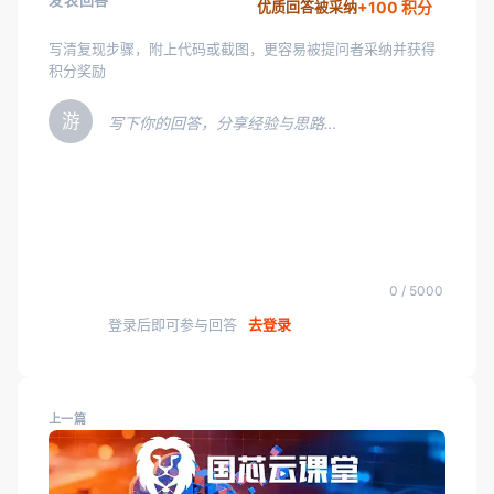
发表回答
+100 积分
优质回答被采纳
写清复现步骤，附上代码或截图，更容易被提问者采纳并获得
积分奖励
游
写下你的回答，分享经验与思路…
0 / 5000
登录后即可参与回答
去登录
上一篇