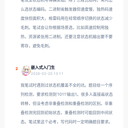
么选状态编码。二进制省触发器但速度慢，独热码速
度快但面积大，格雷码用在经常顺序切换的状态减少
毛刺。笔试会让你根据场景选，比如高速控制用独
热，资源紧张用二进制。还要注意状态机输出要不要
寄存，避免毛刺。
嵌入式入门生
2
2026-02-20 13:11
我笔试时遇到过状态机覆盖不全的坑。题目给一个序
列检测，要求检测到‘1011’输出1。很多人直接画状态
转移，但没考虑非重叠检测和重叠检测的区别。非重
叠检测完回到初始状态，重叠检测时可能回到中间状
态。笔试里这个必考，写代码时一定明确题目要求。