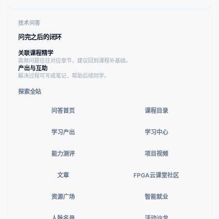
技术问答
问完之后的闭环
关联课程精学
高频问题往往对应章节，建议回到课程补基础。
产出与互助
解决过程可写成笔记，帮助后续同学。
探索全站
问答首页
课程目录
学习产出
学习中心
能力测评
项目视频
文章
FPGA云课堂社区
资源广场
智能就业
人脉名录
活动沙龙