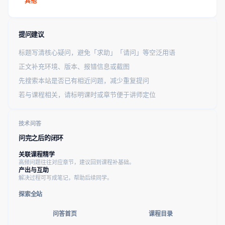
其他
提问建议
标题写清核心疑问，避免「求助」「请问」等空泛用语
正文补充环境、版本、报错信息或截图
先搜索本站是否已有相近问题，减少重复提问
若与课程相关，请标明课时或章节便于讲师定位
技术问答
问完之后的闭环
关联课程精学
高频问题往往对应章节，建议回到课程补基础。
产出与互助
解决过程可写成笔记，帮助后续同学。
探索全站
问答首页
课程目录