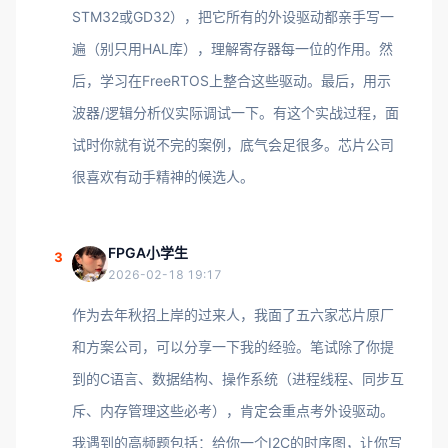
STM32或GD32），把它所有的外设驱动都亲手写一
遍（别只用HAL库），理解寄存器每一位的作用。然
后，学习在FreeRTOS上整合这些驱动。最后，用示
波器/逻辑分析仪实际调试一下。有这个实战过程，面
试时你就有说不完的案例，底气会足很多。芯片公司
很喜欢有动手精神的候选人。
FPGA小学生
3
2026-02-18 19:17
作为去年秋招上岸的过来人，我面了五六家芯片原厂
和方案公司，可以分享一下我的经验。笔试除了你提
到的C语言、数据结构、操作系统（进程线程、同步互
斥、内存管理这些必考），肯定会重点考外设驱动。
我遇到的高频题包括：给你一个I2C的时序图，让你写