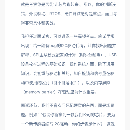
就是考察你是否能‘让芯片跑起来’。所以，你的判断没
错，外设驱动、RTOS、硬件调试绝对是重点，而且考
得非常具体和实战。
我担任过面试官，可以透露一些高频考点。笔试里常
出现：给一段有bug的I2C驱动代码，让你找出问题并
解释；SPI主从模式配置的计算（时钟分频等）；USB
设备枚举过程的基础知识。操作系统方面，除了通用
知识，会侧重与驱动相关的，如自旋锁和信号量在驱
动中使用的区别（能不能睡眠？），以及内存屏障
（memory barrier）在驱动里为什么重要。
面试环节，我们不喜欢问死记硬背的东西，而是场景
题。例如：‘假设你新拿到一颗我们公司的芯片，要为
一个新传感器编写I2C驱动，你的步骤是什么？’ 这就