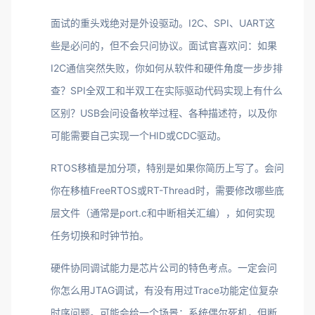
面试的重头戏绝对是外设驱动。I2C、SPI、UART这
些是必问的，但不会只问协议。面试官喜欢问：如果
I2C通信突然失败，你如何从软件和硬件角度一步步排
查？SPI全双工和半双工在实际驱动代码实现上有什么
区别？USB会问设备枚举过程、各种描述符，以及你
可能需要自己实现一个HID或CDC驱动。
RTOS移植是加分项，特别是如果你简历上写了。会问
你在移植FreeRTOS或RT-Thread时，需要修改哪些底
层文件（通常是port.c和中断相关汇编），如何实现
任务切换和时钟节拍。
硬件协同调试能力是芯片公司的特色考点。一定会问
你怎么用JTAG调试，有没有用过Trace功能定位复杂
时序问题。可能会给一个场景：系统偶尔死机，但断