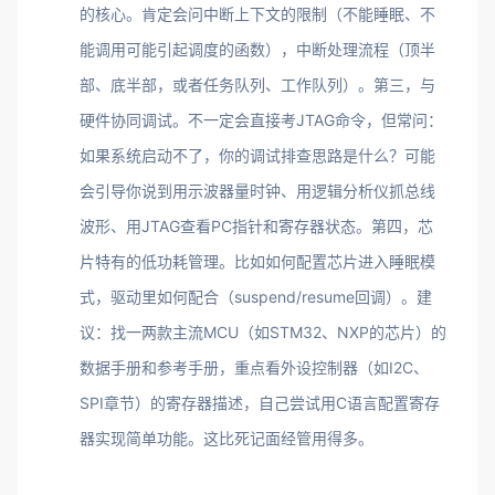
的核心。肯定会问中断上下文的限制（不能睡眠、不
能调用可能引起调度的函数），中断处理流程（顶半
部、底半部，或者任务队列、工作队列）。第三，与
硬件协同调试。不一定会直接考JTAG命令，但常问：
如果系统启动不了，你的调试排查思路是什么？可能
会引导你说到用示波器量时钟、用逻辑分析仪抓总线
波形、用JTAG查看PC指针和寄存器状态。第四，芯
片特有的低功耗管理。比如如何配置芯片进入睡眠模
式，驱动里如何配合（suspend/resume回调）。建
议：找一两款主流MCU（如STM32、NXP的芯片）的
数据手册和参考手册，重点看外设控制器（如I2C、
SPI章节）的寄存器描述，自己尝试用C语言配置寄存
器实现简单功能。这比死记面经管用得多。