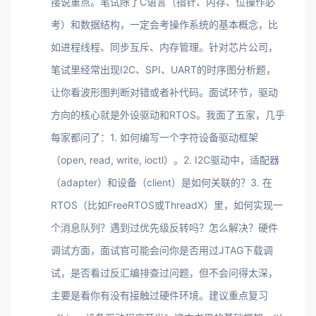
接说重点。笔试除了C语言（指针、内存、位操作必
考）和数据结构，一定会考操作系统的基本概念，比
如进程线程、同步互斥、内存管理。针对芯片公司，
笔试里经常出现I2C、SPI、UART的时序图分析题，
让你看波形图判断对错或者补代码。面试环节，驱动
方向的核心就是外设驱动和RTOS。我面了五家，几乎
每家都问了：1. 如何编写一个字符设备驱动框架
（open, read, write, ioctl）。2. I2C驱动中，适配器
（adapter）和设备（client）是如何关联的？3. 在
RTOS（比如FreeRTOS或ThreadX）里，如何实现一
个消息队列？遇到过优先级反转吗？怎么解决？硬件
调试方面，面试官可能会问你是否用过JTAG下载调
试，是否看过反汇编排查过问题，但不会问得太深，
主要是看你有没有接触过硬件环境。建议重点复习