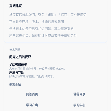
提问建议
标题写清核心疑问，避免「求助」「请问」等空泛用语
正文补充环境、版本、报错信息或截图
先搜索本站是否已有相近问题，减少重复提问
若与课程相关，请标明课时或章节便于讲师定位
技术问答
问完之后的闭环
关联课程精学
高频问题往往对应章节，建议回到课程补基础。
产出与互助
解决过程可写成笔记，帮助后续同学。
探索全站
问答首页
课程目录
学习产出
学习中心