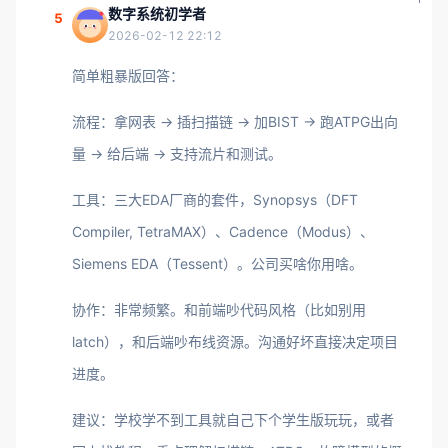
数字系统初学者
5
2026-02-12 22:12
简单粗暴版回答：
流程：拿网表 -> 插扫描链 -> 加BIST -> 跑ATPG出向
量 -> 给后端 -> 支持流片和测试。
工具：三大EDA厂商的套件，Synopsys（DFT
Compiler, TetraMAX）、Cadence（Modus）、
Siemens EDA（Tessent）。公司买啥你用啥。
协作：非常频繁。和前端吵代码风格（比如别用
latch），和后端吵布线资源。沟通好坏直接决定项目
进度。
建议：学校学不到工具就自己下个学生版玩玩，或者