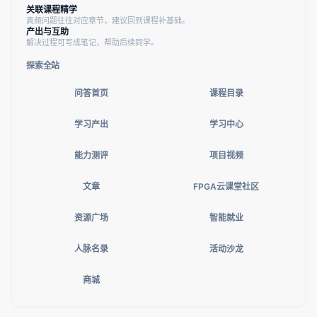
关联课程精学
高频问题往往对应章节，建议回到课程补基础。
产出与互助
解决过程可写成笔记，帮助后续同学。
探索全站
问答首页
课程目录
学习产出
学习中心
能力测评
项目视频
文章
FPGA云课堂社区
资源广场
智能就业
人脉名录
活动沙龙
商城