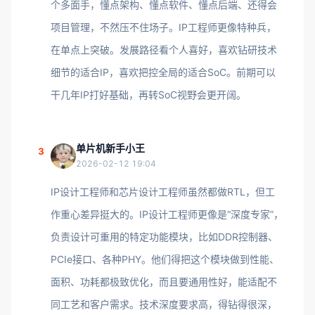
个多面手，懂点架构、懂点软件、懂点后端、还得会
项目管理，不然压不住场子。IP工程师更像特种兵，
在单点上突破。发展路径看个人喜好，喜欢钻研技术
细节的适合IP，喜欢把控全局的适合SoC。前期可以
干几年IP打好基础，再转SoC视野会更开阔。
单片机新手小王
3
2026-02-12 19:04
IP设计工程师和芯片设计工程师虽然都做RTL，但工
作重心差异挺大的。IP设计工程师更像是“深度专家”，
负责设计可重用的特定功能模块，比如DDR控制器、
PCIe接口、各种PHY。他们得把这个模块做到性能、
面积、功耗都极致优化，而且要通用性好，能适配不
同工艺和客户需求。技术深度要求高，得钻得很深，