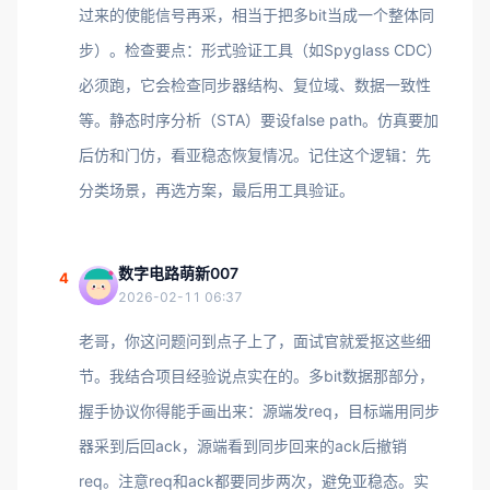
过来的使能信号再采，相当于把多bit当成一个整体同
步）。检查要点：形式验证工具（如Spyglass CDC）
必须跑，它会检查同步器结构、复位域、数据一致性
等。静态时序分析（STA）要设false path。仿真要加
后仿和门仿，看亚稳态恢复情况。记住这个逻辑：先
分类场景，再选方案，最后用工具验证。
数字电路萌新007
4
2026-02-11 06:37
老哥，你这问题问到点子上了，面试官就爱抠这些细
节。我结合项目经验说点实在的。多bit数据那部分，
握手协议你得能手画出来：源端发req，目标端用同步
器采到后回ack，源端看到同步回来的ack后撤销
req。注意req和ack都要同步两次，避免亚稳态。实