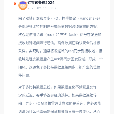
硅农预备役2024
9
2026-02-11 08:37
除了双锁存器和异步FIFO，握手协议（Handshake）
是处理多比特控制信号或低速数据必须掌握的方案。
核心是使用请求（req）和应答（ack）信号在发送和
接收时钟域间进行通信，确保数据在确认安全后才被
采样。实现时，通常将发送域的req同步到接收域，接
收域处理完数据后产生ack再同步回发送域，形成一个
闭环。这避免了多比特数据直接同步可能产生的位偏
移问题。
对于多比特数据总线，如果数据变化不频繁且允许一
定的延迟，握手协议是经典选择。如果数据连续传
输，异步FIFO配合格雷码计数器仍是首选，你必须能
说清为什么格雷码能保证相邻值只有一位变化，从而