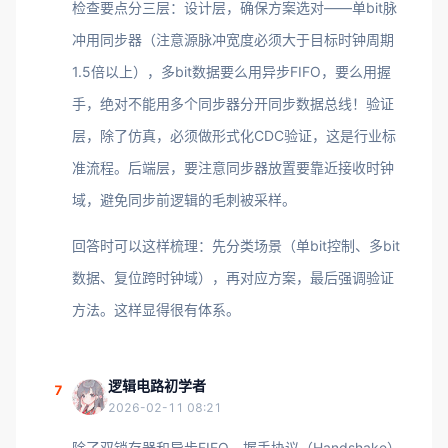
检查要点分三层：设计层，确保方案选对——单bit脉
冲用同步器（注意源脉冲宽度必须大于目标时钟周期
1.5倍以上），多bit数据要么用异步FIFO，要么用握
手，绝对不能用多个同步器分开同步数据总线！验证
层，除了仿真，必须做形式化CDC验证，这是行业标
准流程。后端层，要注意同步器放置要靠近接收时钟
域，避免同步前逻辑的毛刺被采样。
回答时可以这样梳理：先分类场景（单bit控制、多bit
数据、复位跨时钟域），再对应方案，最后强调验证
方法。这样显得很有体系。
逻辑电路初学者
7
2026-02-11 08:21
除了双锁存器和异步FIFO，握手协议（Handshake）