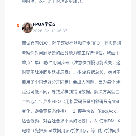
楚时序，这样比干说理论更加分。
FPGA学员3
3
2026-02-11 06:37
面试官问CDC，除了双锁存器和异步FIFO，其实是想
考察你对问题场景的细分能力和工程严谨性。我画个
重点：单bit脉冲用同步器（注意快到慢可能丢失，这
时要用脉冲同步器或展宽）。多bit数据总线，绝对不
能用多个同步器分开同步！会出大问题，因为每个bit
延迟可能不同，导致采样到错误数据。解决方案就三
个核心：1. 异步FIFO（用格雷码保证相邻码只有1bit
变化，避免亚稳态传播）。2. 握手协议（Req/Ack，
适合低频、对吞吐要求不高的场景）。3. 使用DMUX
电路（先把多bit数据用源时钟锁存，等目标时钟同步