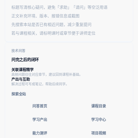
标题写清核心疑问，避免「求助」「请问」等空泛用语
正文补充环境、版本、报错信息或截图
先搜索本站是否已有相近问题，减少重复提问
若与课程相关，请标明课时或章节便于讲师定位
技术问答
问完之后的闭环
关联课程精学
高频问题往往对应章节，建议回到课程补基础。
产出与互助
解决过程可写成笔记，帮助后续同学。
探索全站
问答首页
课程目录
学习产出
学习中心
能力测评
项目视频