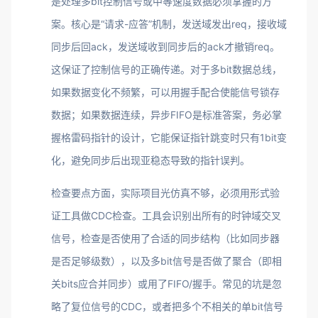
是处理多bit控制信号或中等速度数据必须掌握的方
案。核心是“请求-应答”机制，发送域发出req，接收域
同步后回ack，发送域收到同步后的ack才撤销req。
这保证了控制信号的正确传递。对于多bit数据总线，
如果数据变化不频繁，可以用握手配合使能信号锁存
数据；如果数据连续，异步FIFO是标准答案，务必掌
握格雷码指针的设计，它能保证指针跳变时只有1bit变
化，避免同步后出现亚稳态导致的指针误判。
检查要点方面，实际项目光仿真不够，必须用形式验
证工具做CDC检查。工具会识别出所有的时钟域交叉
信号，检查是否使用了合适的同步结构（比如同步器
是否足够级数），以及多bit信号是否做了聚合（即相
关bits应合并同步）或用了FIFO/握手。常见的坑是忽
略了复位信号的CDC，或者把多个不相关的单bit信号