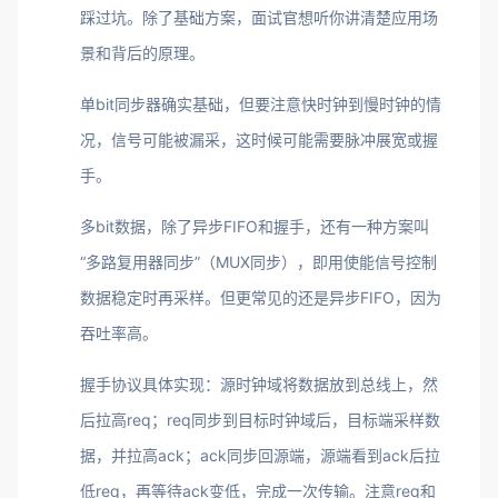
踩过坑。除了基础方案，面试官想听你讲清楚应用场
景和背后的原理。
单bit同步器确实基础，但要注意快时钟到慢时钟的情
况，信号可能被漏采，这时候可能需要脉冲展宽或握
手。
多bit数据，除了异步FIFO和握手，还有一种方案叫
“多路复用器同步”（MUX同步），即用使能信号控制
数据稳定时再采样。但更常见的还是异步FIFO，因为
吞吐率高。
握手协议具体实现：源时钟域将数据放到总线上，然
后拉高req；req同步到目标时钟域后，目标端采样数
据，并拉高ack；ack同步回源端，源端看到ack后拉
低req，再等待ack变低，完成一次传输。注意req和