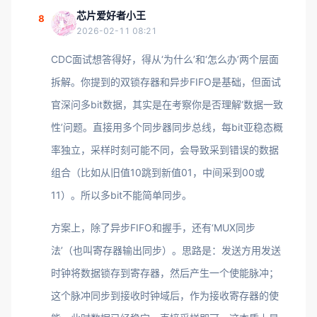
芯片爱好者小王
8
2026-02-11 08:21
CDC面试想答得好，得从‘为什么’和‘怎么办’两个层面
拆解。你提到的双锁存器和异步FIFO是基础，但面试
官深问多bit数据，其实是在考察你是否理解‘数据一致
性’问题。直接用多个同步器同步总线，每bit亚稳态概
率独立，采样时刻可能不同，会导致采到错误的数据
组合（比如从旧值10跳到新值01，中间采到00或
11）。所以多bit不能简单同步。
方案上，除了异步FIFO和握手，还有‘MUX同步
法’（也叫寄存器输出同步）。思路是：发送方用发送
时钟将数据锁存到寄存器，然后产生一个使能脉冲；
这个脉冲同步到接收时钟域后，作为接收寄存器的使