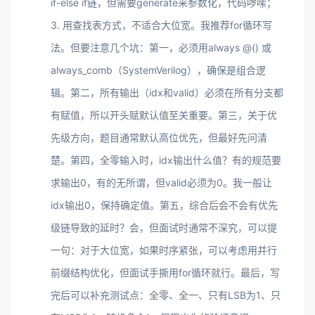
if-else if链，但需要generate来参数化，代码啰嗦；
3. 用查找表方式，不适合大位宽。我推荐for循环写
法。但要注意几个坑：第一，必须用always @() 或
always_comb（SystemVerilog），确保是组合逻
辑。第二，所有输出（idx和valid）必须在所有分支都
有赋值，所以开头赋默认值至关重要。第三，关于优
先级方向，题目通常默认高位优先，但最好先问清
楚。第四，全零输入时，idx输出什么值？有的规范要
求输出0，有的无所谓，但valid必须为0。我一般让
idx输出0，保持确定值。第五，综合后会不会有优先
级链导致的延时？会，但面试时通常不深究，可以提
一句：对于大位宽，如果时序紧张，可以考虑用并行
前缀结构优化，但面试手撕用for循环就行。最后，写
完后可以补充测试点：全零、全一、只有LSB为1、只