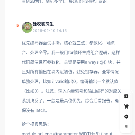
有MSB为1、随机多个1。展现出你的验证意识。
硅农实习生
5
2026-02-10 14:15
优先编码器面试手撕，核心就三点：参数化、可综
合、处理全零。我一般用for循环生成组合逻辑，这样
代码简洁且可参数化。关键是要用always @() 块，并
且对所有输出在块内赋初值，避免锁存器。全零情况
单独处理，比如让valid输出0，编码输出一个默认值
（比如0）。注意：输入向量索引和输出编码的对应关
5
系别搞反了，一般是最高位优先。综合后看报告，确
保没有 latch。
给个模板思路：
module pri_enc #(parameter WIDTH=8) (input