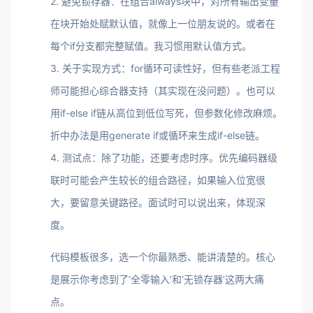
2. 避免锁存器：在组合always块中，对所有输出变量
在块开始处赋默认值，就像上一位朋友说的。或者在
每个if分支都完整赋值。我习惯用默认值方式。
3. 关于实现方式：for循环可读性好，但有些老派工程
师可能担心综合器支持（其实现在没问题）。也可以
用if-else if链从高位到低位写死，但参数化修改麻烦。
折中办法是用generate if或循环来生成if-else链。
4. 测试点：除了功能，还要考虑时序。优先编码器级
联时可能会产生较长的组合路径，如果输入位宽很
大，要留意关键路径。面试时可以说出来，体现深
度。
代码模板很多，选一个你最熟悉、能讲清楚的。核心
是展示你考虑到了‘全零输入’和‘无锁存器’这两大痛
点。