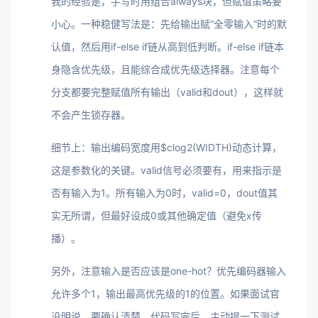
我的经验是，手写时用组合always块，但赋值策略要
小心。一种稳健写法是：先给输出赋“全零输入”时的默
认值，然后用if-else if链从高到低判断。if-else if链本
身隐含优先级，且能综合成优先级选择器。注意每个
分支都要完整赋值所有输出（valid和dout），这样就
不会产生锁存器。
细节上：输出编码宽度用$clog2(WIDTH)动态计算，
这是参数化的关键。valid信号必须要有，用来指示是
否有输入为1。所有输入为0时，valid=0，dout值其
实无所谓，但最好设成0或其他确定值（避免x传
播）。
另外，注意输入是否应该是one-hot？优先编码器输入
允许多个1，输出最高优先级的1的位置。如果面试官
没明说，要确认清楚。代码写完后，主动提一下测试