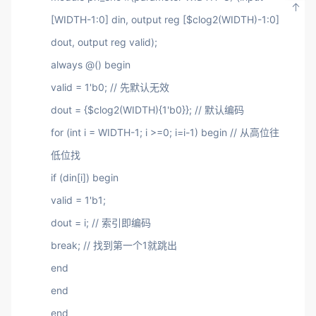
[WIDTH-1:0] din, output reg [$clog2(WIDTH)-1:0]
dout, output reg valid);
always @() begin
valid = 1'b0; // 先默认无效
dout = {$clog2(WIDTH){1'b0}}; // 默认编码
for (int i = WIDTH-1; i >=0; i=i-1) begin // 从高位往
低位找
if (din[i]) begin
valid = 1'b1;
dout = i; // 索引即编码
break; // 找到第一个1就跳出
end
end
end