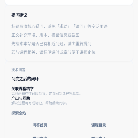
提问建议
标题写清核心疑问，避免「求助」「请问」等空泛用语
正文补充环境、版本、报错信息或截图
先搜索本站是否已有相近问题，减少重复提问
若与课程相关，请标明课时或章节便于讲师定位
技术问答
问完之后的闭环
关联课程精学
高频问题往往对应章节，建议回到课程补基础。
产出与互助
解决过程可写成笔记，帮助后续同学。
探索全站
问答首页
课程目录