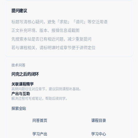
提问建议
标题写清核心疑问，避免「求助」「请问」等空泛用语
正文补充环境、版本、报错信息或截图
先搜索本站是否已有相近问题，减少重复提问
若与课程相关，请标明课时或章节便于讲师定位
技术问答
问完之后的闭环
关联课程精学
高频问题往往对应章节，建议回到课程补基础。
产出与互助
解决过程可写成笔记，帮助后续同学。
探索全站
问答首页
课程目录
学习产出
学习中心