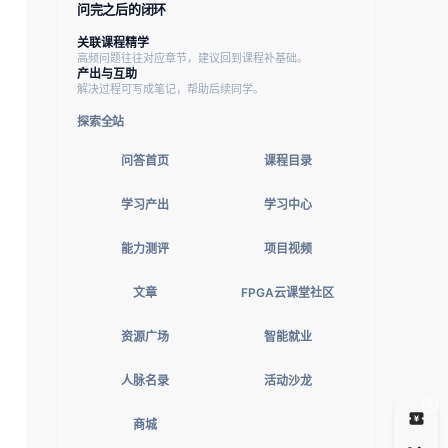
问完之后的闭环
关联课程精学
高频问题往往对应章节，建议回到课程补基础。
产出与互助
解决过程可写成笔记，帮助后续同学。
探索全站
问答首页
课程目录
学习产出
学习中心
能力测评
项目视频
文章
FPGA云课堂社区
资源广场
智能就业
人脉名录
活动沙龙
5
商城