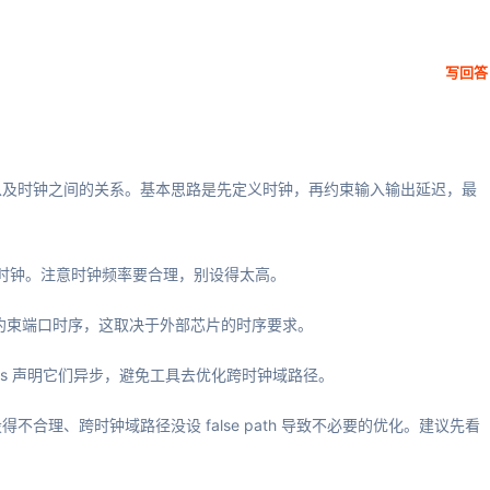
写回答
以及时钟之间的关系。基本思路是先定义时钟，再约束输入输出延迟，最
包括生成时钟。注意时钟频率要合理，别设得太高。
ut_delay 约束端口时序，这取决于外部芯片的时序要求。
roups 声明它们异步，避免工具去优化跨时钟域路径。
合理、跨时钟域路径没设 false path 导致不必要的优化。建议先看