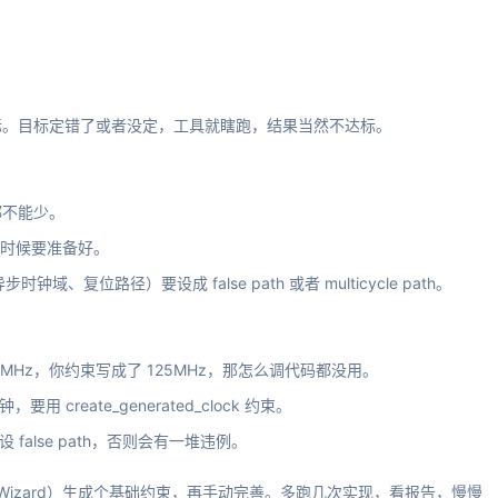
标。目标定错了或者没定，工具就瞎跑，结果当然不达标。
都不能少。
么时候要准备好。
复位路径）要设成 false path 或者 multicycle path。
MHz，你约束写成了 125MHz，那怎么调代码都没用。
reate_generated_clock 约束。
alse path，否则会有一堆违例。
traint Wizard）生成个基础约束，再手动完善。多跑几次实现，看报告，慢慢