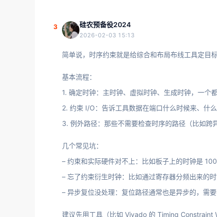
硅农预备役2024
3
2026-02-03 15:13
简单说，时序约束就是给综合和布局布线工具定目
基本流程：
1. 确定时钟：主时钟、虚拟时钟、生成时钟，一个
2. 约束 I/O：告诉工具数据在端口什么时候来、什
3. 例外路径：那些不需要检查时序的路径（比如跨异步时钟域、
几个常见坑：
– 约束和实际硬件对不上：比如板子上的时钟是 100
– 忘了约束衍生时钟：比如通过寄存器分频出来的时钟，要用 c
– 异步复位没处理：复位路径通常也是异步的，需要设 f
建议先用工具（比如 Vivado 的 Timing Cons