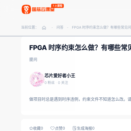
7.0课程
当前位置：
问答
-
-
FPGA 时序约束怎么做？有哪些常
提问
芯片爱好者小王
0 粉丝
·
0 关注
做项目时总是遇到时序违例，约束文件不知道怎么改。请问
收藏
0
点赞
0
生成海报
0