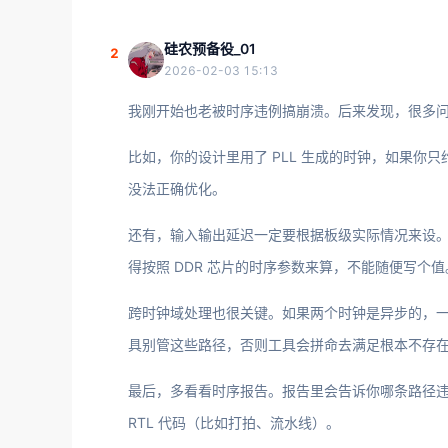
硅农预备役_01
2
2026-02-03 15:13
我刚开始也老被时序违例搞崩溃。后来发现，很多
比如，你的设计里用了 PLL 生成的时钟，如果
没法正确优化。
还有，输入输出延迟一定要根据板级实际情况来设。比如你的 FPG
得按照 DDR 芯片的时序参数来算，不能随便写个值
跨时钟域处理也很关键。如果两个时钟是异步的，一定要用 set_cl
具别管这些路径，否则工具会拼命去满足根本不存
最后，多看看时序报告。报告里会告诉你哪条路径
RTL 代码（比如打拍、流水线）。