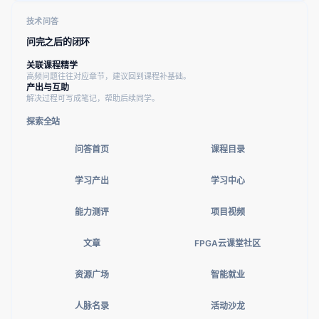
技术问答
问完之后的闭环
关联课程精学
高频问题往往对应章节，建议回到课程补基础。
产出与互助
解决过程可写成笔记，帮助后续同学。
探索全站
问答首页
课程目录
学习产出
学习中心
能力测评
项目视频
文章
FPGA云课堂社区
资源广场
智能就业
人脉名录
活动沙龙