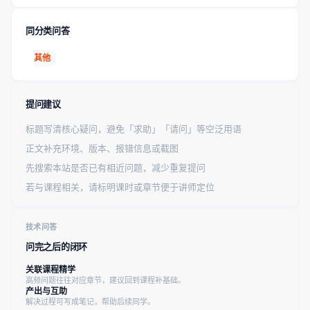
同分类问答
其他
提问建议
标题写清核心疑问，避免「求助」「请问」等空泛用语
正文补充环境、版本、报错信息或截图
先搜索本站是否已有相近问题，减少重复提问
若与课程相关，请标明课时或章节便于讲师定位
技术问答
问完之后的闭环
关联课程精学
高频问题往往对应章节，建议回到课程补基础。
产出与互助
解决过程可写成笔记，帮助后续同学。