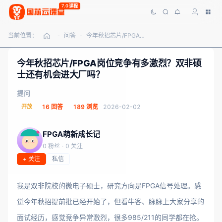
7.0课程
当前位置：
问答
今年秋招芯片/FPGA岗位竞争有多激烈？双非硕士还有机会进大厂吗？
-
-
今年秋招芯片/FPGA岗位竞争有多激烈？双非硕
士还有机会进大厂吗？
提问
开放
16 回答
189 浏览
2026-02-02
FPGA萌新成长记
0 粉丝
·
0 关注
+ 关注
私信
我是双非院校的微电子硕士，研究方向是FPGA信号处理。感
觉今年秋招提前批已经开始了，但看牛客、脉脉上大家分享的
面试经历，感觉竞争异常激烈，很多985/211的同学都在抢。