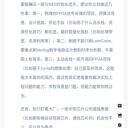
要能碾压一部分985的划水选手。建议你立刻做这几
件事：第一，梳理你FPGA信号处理的项目，把算法背
景、设计思路、优化手段（比如用了什么流水线、资
源优化技巧）都吃透，最好能量化指标（比如处理带
宽、资源利用率）。第二，刷题不能只刷LeetCode，
要重点刷Verilog数字电路设计题和时序分析题，牛客
网上有很多。第三，主动去找一些开源的FPGA项目
（比如基于Zynq的图像处理）自己复现并改进，这能
极大丰富你的简历。面试官其实更看重你解决实际工
程问题的能力，学校背景是门槛，但能力能帮你跨过
去。
5
还有，别只盯着大厂，一些中型芯片公司或独角兽
（比如那些做自动驾驶芯片、通信芯片的）机会也不
少，可以作为备选。