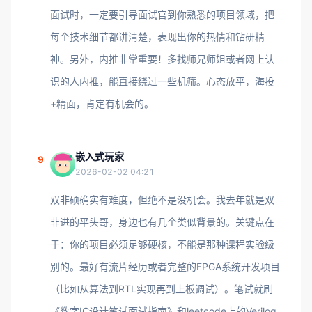
面试时，一定要引导面试官到你熟悉的项目领域，把
每个技术细节都讲清楚，表现出你的热情和钻研精
神。另外，内推非常重要！多找师兄师姐或者网上认
识的人内推，能直接绕过一些机筛。心态放平，海投
+精面，肯定有机会的。
嵌入式玩家
9
2026-02-02 04:21
双非硕确实有难度，但绝不是没机会。我去年就是双
非进的平头哥，身边也有几个类似背景的。关键点在
于：你的项目必须足够硬核，不能是那种课程实验级
别的。最好有流片经历或者完整的FPGA系统开发项目
（比如从算法到RTL实现再到上板调试）。笔试就刷
《数字IC设计笔试面试指南》和leetcode上的Verilog