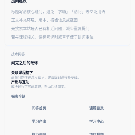
提问建议
标题写清核心疑问，避免「求助」「请问」等空泛用语
正文补充环境、版本、报错信息或截图
先搜索本站是否已有相近问题，减少重复提问
若与课程相关，请标明课时或章节便于讲师定位
技术问答
问完之后的闭环
关联课程精学
高频问题往往对应章节，建议回到课程补基础。
产出与互助
解决过程可写成笔记，帮助后续同学。
探索全站
问答首页
课程目录
学习产出
学习中心
能力测评
项目视频