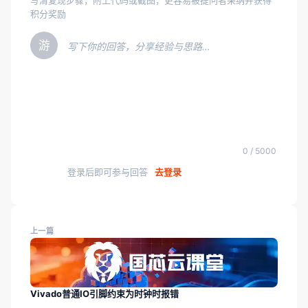
写清复现步骤，附上代码或截图，更容易被提问者采纳并获得
积分奖励
游
写下你的回答，分享经验与思路…
0 / 5000
登录后即可参与回答
去登录
上一篇
Vivado普通IO引脚约束为时钟时报错