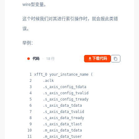
wire型变量。
这个时候我们对其进行索引操作时，就会报此类错
误。
举例：
下载代码
代码
18 行
1
xfft_0 your_instance_name (

2
    .aclk                                       
3
    .s_axis_config_tdata                        
4
    .s_axis_config_tvalid                       
5
    .s_axis_config_tready                       
6
    .s_axis_data_tdata                          
7
    .s_axis_data_tvalid                         
8
    .s_axis_data_tready                         
9
    .s_axis_data_tlast                          
10
    .m_axis_data_tdata                          
11
    .m_axis_data_tuser                          