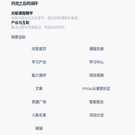
问完之后的闭环
关联课程精学
高频问题往往对应章节，建议回到课程补基础。
产出与互助
解决过程可写成笔记，帮助后续同学。
探索全站
问答首页
课程目录
学习产出
学习中心
能力测评
项目视频
文章
FPGA云课堂社区
资源广场
智能就业
人脉名录
活动沙龙
商城