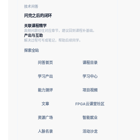
技术问答
问完之后的闭环
关联课程精学
高频问题往往对应章节，建议回到课程补基础。
产出与互助
解决过程可写成笔记，帮助后续同学。
探索全站
问答首页
课程目录
学习产出
学习中心
能力测评
项目视频
文章
FPGA云课堂社区
资源广场
智能就业
人脉名录
活动沙龙