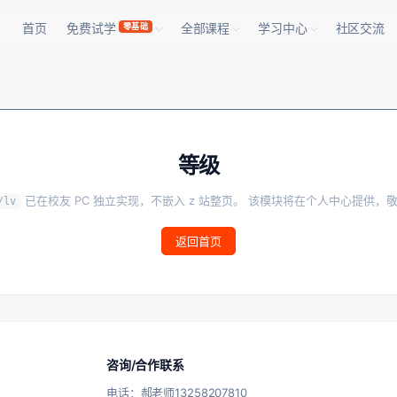
首页
免费试学
全部课程
学习中心
社区交流
零基础
等级
已在校友 PC 独立实现，不嵌入 z 站整页。 该模块将在个人中心提供，
/lv
返回首页
咨询/合作联系
电话：郝老师13258207810