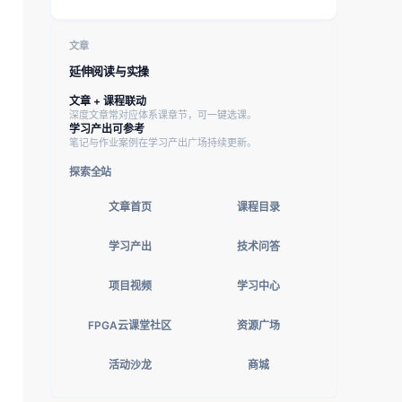
文章
延伸阅读与实操
文章 + 课程联动
深度文章常对应体系课章节，可一键选课。
学习产出可参考
笔记与作业案例在学习产出广场持续更新。
探索全站
文章首页
课程目录
学习产出
技术问答
项目视频
学习中心
FPGA云课堂社区
资源广场
活动沙龙
商城