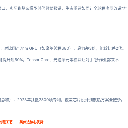
DA接口，实际跑复杂模型时仍频繁报错，生态重建如同让全球程序员改说“方
晶体管，对比国产7nm GPU（如摩尔线程S80），算力差3倍，能效比差2代。
性能提升超50%，Tensor Core、光追单元等模块让对手“抄作业都来不
商总和），2023年狂揽2300项专利，覆盖芯片设计到散热方案全链条。
制程工艺
英伟达核心优势