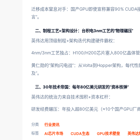
迁移成本窒息对手：国产GPU即使宣称兼容90% CU
言”。
二、制程工艺+架构设计：台积电3nm工艺的“物理碾压”
英伟达用顶级制程+架构迭代构建硬件霸权：
4nm/3nm工艺独占：H100/H200芯片塞入800亿
黄仁勋的“架构闪电战”：从Volta到Hopper架构，每代
及”。
三、30年技术帝国：每年80亿美元研发的“资本核弹”
英伟达的统治力来自技术囤积+资本杠杆：
研发经费碾压：年投入超80亿美元（≈10个国产GPU厂
分类
行业资讯
标签
AI芯片市场
CUDA生态
GPU技术壁垒
英伟达