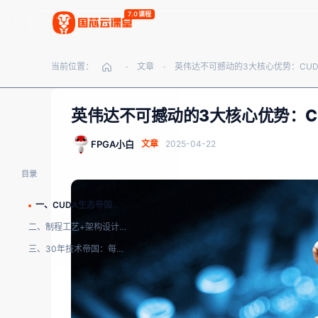
7.0课程
当前位置：
文章
-
-
英伟达不可撼动的3大核心优势：C
FPGA小白
文章
2025-04-22
目录
一、CUDA生态帝国：全球500万开发者的“技术宗教”
二、制程工艺+架构设计：台积电3nm工艺的“物理碾压”
三、30年技术帝国：每年80亿美元研发的“资本核弹”