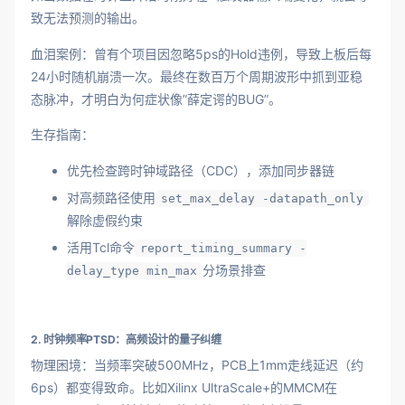
致无法预测的输出。
血泪案例：曾有个项目因忽略5ps的Hold违例，导致上板后每
24小时随机崩溃一次。最终在数百万个周期波形中抓到亚稳
态脉冲，才明白为何症状像”薛定谔的BUG”。
生存指南：
优先检查跨时钟域路径（CDC），添加同步器链
对高频路径使用
set_max_delay -datapath_only
解除虚假约束
活用Tcl命令
report_timing_summary -
分场景排查
delay_type min_max
2. 时钟频率PTSD：高频设计的量子纠缠
物理困境：当频率突破500MHz，PCB上1mm走线延迟（约
6ps）都变得致命。比如Xilinx UltraScale+的MMCM在