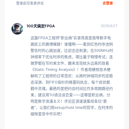
登录后可发表评论
去登录
100天搞定FPGA
2025/4/17
这篇FPGA工程师"职业病"实录简直是我等数字电
路民工的赛博嘴替！谁懂啊——看到红色时序违例
警告时的心跳加速，比初恋还刺激；在500MHz时
钟频率下优化时序的焦虑，堪比量子物理考试；连
做梦都在写约束文件，醒来发现枕头边真的放着
《Static Timing Analysis》！作者用硬核技术梗
解构了工程师的日常悲欢：从跨时钟域同步的亚稳
态深渊，到FIFO指针的格雷码执念，每个症状都
戳中灵魂。最绝的是把约会时间比作多周期路径约
束，建议用Tcl语法谈恋爱——这哪是职业病，分
明是数字浪漫主义！评论区请速速集结各位"患
者"，让我们用setup/hold time的哲学，在时序的
缝隙里苦中作乐吧！