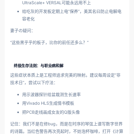
UltraScale+ VERSAL可能永远用不上
给吃灰的开发板定期上电”保养”，美其名曰防止电解电
容老化
妻子の疑问：
“这些黑乎乎的板子，比你的前任还多么？”
终极生存法则：与职业病和解
这些症状本质上是工程师追求完美的映射。建议每周设定”非
技术日”，尝试以下疗法：
用示波器探针给盆栽测生长速率
用Vivado HLS生成情书模板
把PCB走线画成女友的Q版头像
记住：我们不是在修bug，而是在时序的琴弦上谱写数字世界
的诗篇。当红色警告再次亮起时，不妨泡杯咖啡，打开《计算