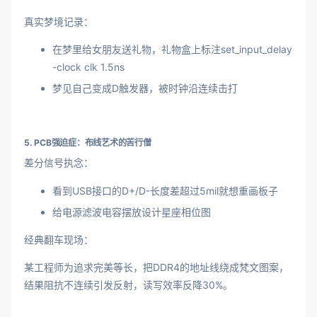
真实梦境记录：
在梦里给女朋友送礼物，礼物盒上标注set_input_delay
-clock clk 1.5ns
梦见自己变成D触发器，被时钟沿连续击打
5. PCB强迫症：布线艺术的苦行僧
差分信号执念：
看到USB接口的D+/D-长度差超过5mil就想重画板子
给电源滤波电容摆放设计星座相位图
经典翻车现场：
某工程师为追求完美等长，把DDR4的地址线绕成梵文图案，
结果阻抗不连续引发反射，读写效率反降30%。