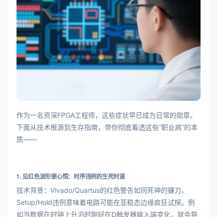
作为一名资深FPGA工程师，这些症状早已成为日常的勋章。
下面从技术根源到生存指南，带你彻底看透这些”职业病”的本
质——
1. 见红色波形便心慌：时序违例的生死时速
技术背景：Vivado/Quartus的红色警告如同死神的镰刀，
Setup/Hold违例意味着电路可能在亚稳态边缘疯狂试探。例
如当数据在时钟上升沿时刚好在D触发器输入端变化，就会导