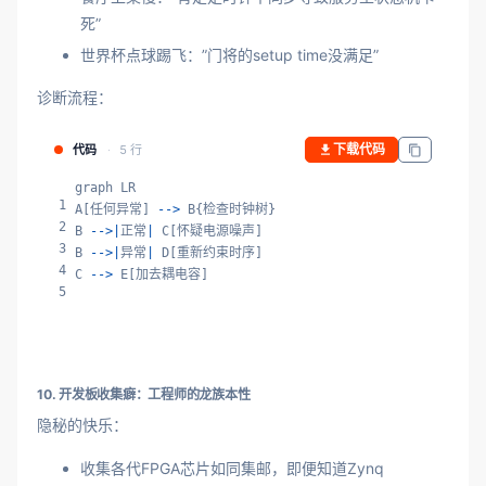
死”
世界杯点球踢飞：”门将的setup time没满足”
诊断流程：
下载代码
代码
5 行
graph LR

1
A[任何异常] 
-->
 B{检查时钟树}

2
B 
-->|
正常
|
 C[怀疑电源噪声]

3
B 
-->|
异常
|
 D[重新约束时序]

4
C 
-->
 E[加去耦电容]
5
10. 开发板收集癖：工程师的龙族本性
隐秘的快乐：
收集各代FPGA芯片如同集邮，即便知道Zynq