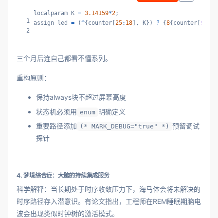
localparam K 
=
3.14159
*
2
;

1
assign led 
=
 (
^
{counter[
25
:
18
], K}) 
?
 {
8
{counter[
$
uran
2
三个月后连自己都看不懂系列。
重构原则：
保持always块不超过屏幕高度
状态机必须用
明确定义
enum
重要路径添加
预留调试
(* MARK_DEBUG="true" *)
探针
4. 梦境综合症：大脑的持续集成服务
科学解释：当长期处于时序收敛压力下，海马体会将未解决的
时序路径存入潜意识。有论文指出，工程师在REM睡眠期脑电
波会出现类似时钟树的激活模式。