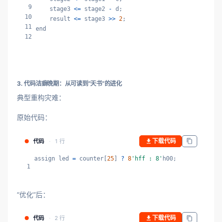
9
    stage3 
<=
 stage2 
-
 d;

10
    result 
<=
 stage3 
>>
2
; 

11
end
12
3. 代码洁癖晚期：从可读到”天书”的进化
典型重构灾难：
原始代码：
下载代码
代码
1 行
assign led 
=
 counter[
25
] 
?
8
'hff : 8'
h00;
1
“优化”后：
下载代码
代码
2 行