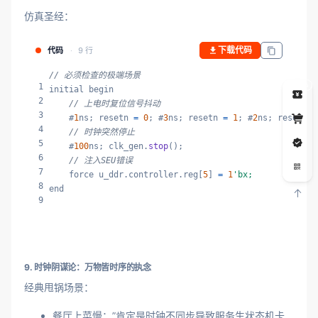
仿真圣经：
下载代码
代码
9 行
// 必须检查的极端场景
5
1
initial begin

2
// 上电时复位信号抖动
3
    #
1
ns; resetn 
=
0
; #
3
ns; resetn 
=
1
; #
2
ns; resetn 
=
4
// 时钟突然停止
5
    #
100
ns; clk_gen.
stop
();

6
// 注入SEU错误
7
    force u_ddr.controller.reg[
5
] 
=
1
'bx;
8
end
9
9. 时钟阴谋论：万物皆时序的执念
经典甩锅场景：
餐厅上菜慢：”肯定是时钟不同步导致服务生状态机卡