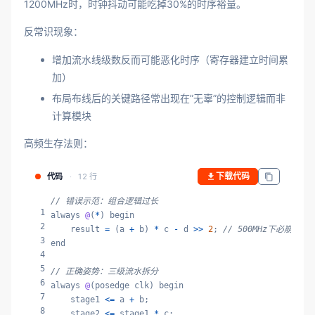
1200MHz时，时钟抖动可能吃掉30%的时序裕量。
反常识现象：
增加流水线级数反而可能恶化时序（寄存器建立时间累
加）
布局布线后的关键路径常出现在”无辜”的控制逻辑而非
计算模块
高频生存法则：
下载代码
代码
12 行
// 错误示范：组合逻辑过长
1
always 
@
(
*
) begin

2
    result 
=
 (a 
+
 b) 
*
 c 
-
 d 
>>
2
; 
// 500MHz下必崩
3
end

4
5
// 正确姿势：三级流水拆分
6
always 
@
(posedge clk) begin

7
    stage1 
<=
 a 
+
 b;

8
    stage2 
<=
 stage1 
*
 c;
