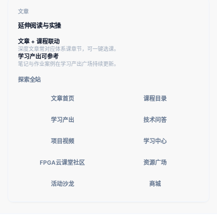
文章
延伸阅读与实操
文章 + 课程联动
深度文章常对应体系课章节，可一键选课。
学习产出可参考
笔记与作业案例在学习产出广场持续更新。
探索全站
文章首页
课程目录
学习产出
技术问答
项目视频
学习中心
FPGA云课堂社区
资源广场
活动沙龙
商城