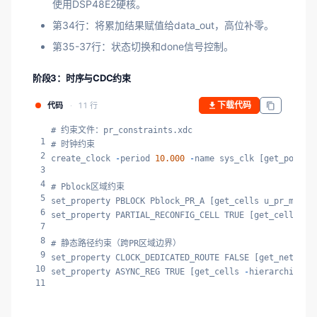
使用DSP48E2硬核。
第34行：将累加结果赋值给data_out，高位补零。
第35-37行：状态切换和done信号控制。
阶段3：时序与CDC约束
下载代码
代码
11 行
# 约束文件：pr_constraints.xdc

1
# 时钟约束

2
create_clock 
-
period 
10.000
-
name sys_clk [get_ports c
3
4
# Pblock区域约束

5
set_property PBLOCK Pblock_PR_A [get_cells u_pr_module
6
set_property PARTIAL_RECONFIG_CELL TRUE [get_cells u_p
7
8
# 静态路径约束（跨PR区域边界）

9
set_property CLOCK_DEDICATED_ROUTE FALSE [get_nets {d
10
set_property ASYNC_REG TRUE [get_cells 
-
hierarchical 
11