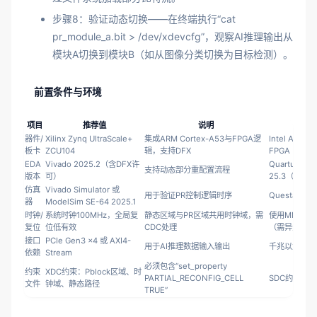
步骤8：验证动态切换——在终端执行“cat
pr_module_a.bit > /dev/xdevcfg”，观察AI推理输出从
模块A切换到模块B（如从图像分类切换为目标检测）。
前置条件与环境
项目
推荐值
说明
替代
器件/
Xilinx Zynq UltraScale+
集成ARM Cortex-A53与FPGA逻
Intel Agilex
板卡
ZCU104
辑，支持DFX
FPGA（需P
EDA
Vivado 2025.2（含DFX许
Quartus Pri
支持动态部分重配置流程
版本
可）
25.3（PR版
仿真
Vivado Simulator 或
用于验证PR控制逻辑时序
QuestaSim 2
器
ModelSim SE-64 2025.1
时钟/
系统时钟100MHz，全局复
静态区域与PR区域共用时钟域，需
使用MMCM
复位
位低有效
CDC处理
（需异步复位
接口
PCIe Gen3 x4 或 AXI4-
用于AI推理数据输入输出
千兆以太网（
依赖
Stream
必须包含“set_property
约束
XDC约束：Pblock区域、时
PARTIAL_RECONFIG_CELL
SDC约束（In
文件
钟域、静态路径
TRUE”