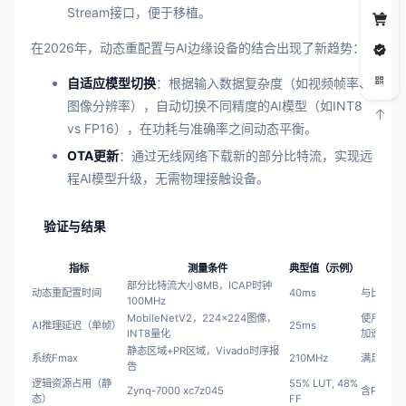
Stream接口，便于移植。
在2026年，动态重配置与AI边缘设备的结合出现了新趋势：
自适应模型切换
：根据输入数据复杂度（如视频帧率、
图像分辨率），自动切换不同精度的AI模型（如INT8
vs FP16），在功耗与准确率之间动态平衡。
OTA更新
：通过无线网络下载新的部分比特流，实现远
程AI模型升级，无需物理接触设备。
验证与结果
指标
测量条件
典型值（示例）
部分比特流大小8MB，ICAP时钟
动态重配置时间
40ms
与比特流
100MHz
MobileNetV2，224×224图像，
使用DSP4
AI推理延迟（单帧）
25ms
INT8量化
加速
静态区域+PR区域，Vivado时序报
系统Fmax
210MHz
满足200
告
逻辑资源占用（静
55% LUT, 48%
Zynq-7000 xc7z045
含PCIe
态）
FF