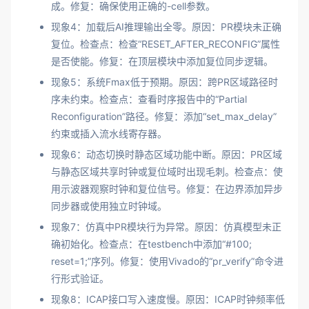
成。修复：确保使用正确的-cell参数。
现象4：加载后AI推理输出全零。原因：PR模块未正确
复位。检查点：检查“RESET_AFTER_RECONFIG”属性
是否使能。修复：在顶层模块中添加复位同步逻辑。
现象5：系统Fmax低于预期。原因：跨PR区域路径时
序未约束。检查点：查看时序报告中的“Partial
Reconfiguration”路径。修复：添加“set_max_delay”
约束或插入流水线寄存器。
现象6：动态切换时静态区域功能中断。原因：PR区域
与静态区域共享时钟或复位域时出现毛刺。检查点：使
用示波器观察时钟和复位信号。修复：在边界添加异步
同步器或使用独立时钟域。
现象7：仿真中PR模块行为异常。原因：仿真模型未正
确初始化。检查点：在testbench中添加“#100;
reset=1;”序列。修复：使用Vivado的“pr_verify”命令进
行形式验证。
现象8：ICAP接口写入速度慢。原因：ICAP时钟频率低