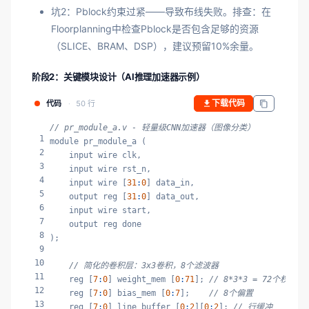
坑2：Pblock约束过紧——导致布线失败。排查：在
Floorplanning中检查Pblock是否包含足够的资源
（SLICE、BRAM、DSP），建议预留10%余量。
阶段2：关键模块设计（AI推理加速器示例）
下载代码
代码
50 行
// pr_module_a.v - 轻量级CNN加速器（图像分类）
1
module pr_module_a (

2
    input wire clk,

3
    input wire rst_n,

4
    input wire [
31
:
0
] data_in,

5
    output reg [
31
:
0
] data_out,

6
    input wire start,

7
    output reg done

8
);

9
10
// 简化的卷积层：3x3卷积，8个滤波器
11
    reg [
7
:
0
] weight_mem [
0
:
71
]; 
// 8*3*3 = 72个权重
12
    reg [
7
:
0
] bias_mem [
0
:
7
];    
// 8个偏置
13
    reg [
7
:
0
] line_buffer [
0
:
2
][
0
:
2
]; 
// 行缓冲