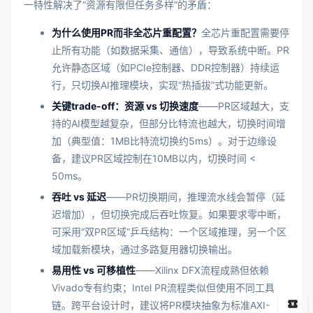
一特性解决了“资源有限但任务多样”的矛盾：
为什么使用PR而非全芯片重配置？
全芯片重配置需要停
止所有功能（如数据采集、通信），导致系统中断。PR
允许静态区域（如PCIe控制器、DDR控制器）持续运
行，只切换AI推理模块，实现“热插拔”式功能更新。
关键trade-off：资源 vs 切换速度
——PR区域越大，支
持的AI模型越复杂，但部分比特流也越大，切换时间增
加（典型值：1MB比特流切换约5ms）。对于边缘设
备，建议PR区域控制在10MB以内，切换时间 <
50ms。
吞吐 vs 延迟
——PR切换期间，推理流水线会暂停（延
迟增加），但切换完成后吞吐恢复。如果要求零中断，
可采用“双PR区域”乒乓结构：一个区域推理，另一个区
域加载新模块，通过多路复用器切换输出。
易用性 vs 可移植性
——Xilinx DFX流程成熟但依赖
Vivado专有约束；Intel PR流程类似但使用不同工具
5
链。跨平台设计时，建议将PR模块抽象为标准AXI-