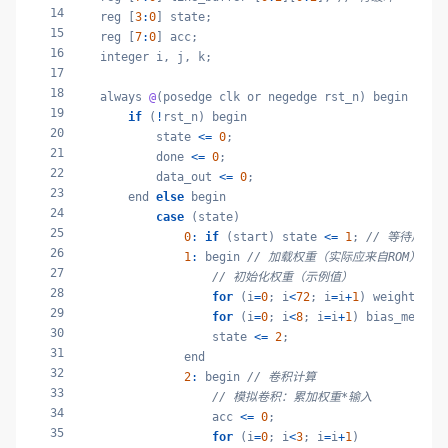
14
    reg [
3
:
0
] state;

15
    reg [
7
:
0
] acc;

16
    integer i, j, k;

17
18
    always 
@
(posedge clk or negedge rst_n) begin

19
if
 (
!
rst_n) begin

20
            state 
<=
0
;

21
            done 
<=
0
;

22
            data_out 
<=
0
;

23
        end 
else
 begin

24
case
 (state)

25
0
:
if
 (start) state 
<=
1
; 
// 等待启动
26
1
:
 begin 
// 加载权重（实际应来自ROM）
27
// 初始化权重（示例值）
28
for
 (i
=
0
; i
<
72
; i
=
i
+
1
) weight_mem
29
for
 (i
=
0
; i
<
8
; i
=
i
+
1
) bias_mem[i]
30
                    state 
<=
2
;

31
                end

32
2
:
 begin 
// 卷积计算
33
// 模拟卷积：累加权重*输入
34
                    acc 
<=
0
;

35
for
 (i
=
0
; i
<
3
; i
=
i
+
1
)
