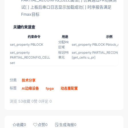
试[ ] 上板后串口日志显示加载成功[ ] 时序报告满足
Fmax目标
关键约束速查
约束命令
用途
示例
分配PR
set_property PBLOCK
set_property PBLOCK Pblock_A [get_
区域
set_property
标记PR
set_property PARTIAL_RECONFIG_C
PARTIAL_RECONFIG_CELL
单元
[get_cells u_pr]
set
分类
技术分享
标签
AI边缘设备
fpga
动态重配置
浏览 53
收藏 0
赞 0
评论 0
收藏
0
点赞
0
生成海报
0