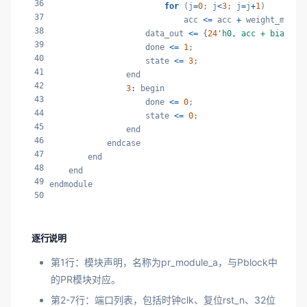
36
for
 (j
=
0
; j
<
3
; j
=
j
+
1
)

37
                            acc 
<=
 acc 
+
 weight_mem[i
38
                    data_out 
<=
 {
24
'h0, acc + bias_me
39
                    done 
<=
1
;

40
                    state 
<=
3
;

41
                end

42
3
:
 begin

43
                    done 
<=
0
;

44
                    state 
<=
0
;

45
                end

46
            endcase

47
        end

48
    end

49
endmodule
50
逐行说明
第1行：模块声明，名称为pr_module_a，与Pblock中
的PR模块对应。
第2-7行：端口列表，包括时钟clk、复位rst_n、32位