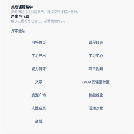
关联课程精学
高频问题往往对应章节，建议回到课程补基础。
产出与互助
解决过程可写成笔记，帮助后续同学。
探索全站
问答首页
课程目录
学习产出
学习中心
能力测评
项目视频
文章
FPGA云课堂社区
资源广场
智能就业
人脉名录
活动沙龙
商城