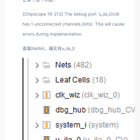
[Chipscope 16-213] The debug port ‘u_ila_0/clk’
has 1 unconnected channels (bits). This will cause
errors during implementation.
查看Netlist，确实有u_ila_0