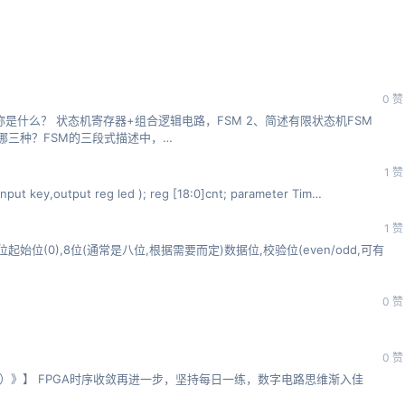
0 赞
是什么？ 状态机寄存器+组合逻辑电路，FSM 2、简述有限状态机FSM
哪三种？FSM的三段式描述中，…
1 赞
ut key,output reg led ); reg [18:0]cnt; parameter Tim…
1 赞
始位(0),8位(通常是八位,根据需要而定)数据位,校验位(even/odd,可有
0 赞
0 赞
+证书）》】 FPGA时序收敛再进一步，坚持每日一练，数字电路思维渐入佳