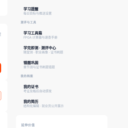
学习提醒
每日目标与推送设置
测评与工具
学习工具箱
程
FPGA 计算器与速查手册
学完即测 · 测评中心
随堂测 · 职业画像 · 证书刷题
错题巩固
章节测与证书刷题错题
我的档案
我的证书
考证及格后自动颁发
我的简历
结构化编辑 · 就业页公开展示
延伸价值