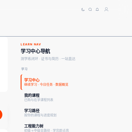
LEARN NAV
学习中心导航
测学练闭环 · 证书与简历 · 一站直达
学习
学习中心
继续学习 · 今日任务 · 数据概览
我的课程
已购与在学课程列表
学习路径
按你的课程与进度规划
工程能力树
初级→中级全路径 · 学完即点亮