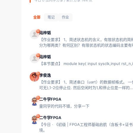
今日 0 位同学分享 / 累计分享 144 次
全部
笔记
作业
陆梓韬
【作业要求】 1、简述状态机的含义，有限状态机的简称
分为哪两类？有何区别？有限状态机的状态编码主要有
陆梓韬
【本节要点】 module key( input sysclk,input rst_n,inp
李俊逸
【作业要求】 1、简述串口（uart）的数据帧格式。 一位起
可无),1-2位停止位. 然后空闲时为1,和停止位是一样的…
二牛学FPGA
童同学的代码不错，分享一下
二牛学FPGA
【今日 · 《初级 | FPGA工程师基础启航（含板卡
境。