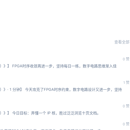
查看全部
0 赞
+证书）》】 FPGA时序收敛再进一步，坚持每日一练，数字电路思维渐入佳
1 赞
证书）》· 1 分钟】 今天攻克了FPGA时序约束，数字电路设计又进一步，坚持
0 赞
证书）》】 今日目标：弄懂一个 IP 核，胜过泛泛浏览十页文档。
0 赞