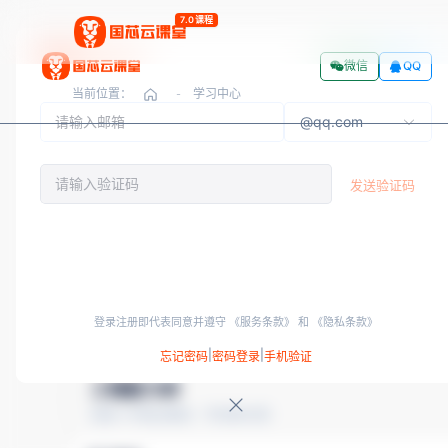
7.0课程
微信
QQ
当前位置：
学习中心
-
@qq.com
LEARN
发送验证码
学习中心
继续学习、今日任务与社区笔记，一页掌握 FPGA 学习节奏
提交
继续学习
工程能力树
测评认证
登录注册即代表同意并遵守
《服务条款》
和
《隐私条款》
|
|
忘记密码
密码登录
手机验证
能力地图
工程能力树
初级→中级全路径 · 学完即点亮