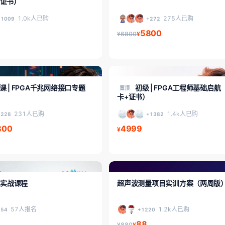
+证书）
1.0k人已购
275人已购
+1009
+272
5800
¥6800
¥
FPGA入门/初级
课 | FPGA千兆网络接口专题
初级 | FPGA工程师基础启航
置顶
卡+证书）
231人已购
1.4k人已购
+228
+1382
800
4999
¥
级
FPGA入门/初级
A实战课程
超声波测量项目实训方案（两周版
57人报名
1.2k人已购
+54
+1220
88
¥880
¥