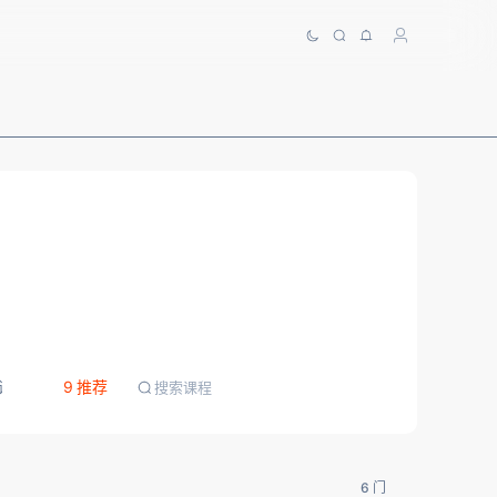
程 · 2
9 推荐
初级课程 · 2
进阶课程 · 9
面试/职业规划系列 · 1
6 门