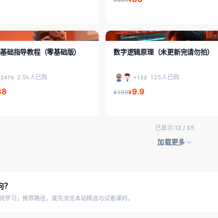
级
FPGA专题课
门基础指导教程（零基础版）
数字逻辑原理（未更新完请勿拍）
2.5k人已购
125人已购
+2475
+123
88
9.9
¥199
¥
已显示 12 / 35
加载更多
向？
统学习」推荐路径，或先浏览本站精选与试看课时。