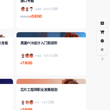
接口专题
243人已购
+240
5800
¥6800
¥
5
PCB系列课程
（含板
高速PCB设计入门到进阶
105人已购
+102
7800
¥
面试/职业规划系列
）
芯片工程师职业发展规划
14人已购
+11
3999
¥