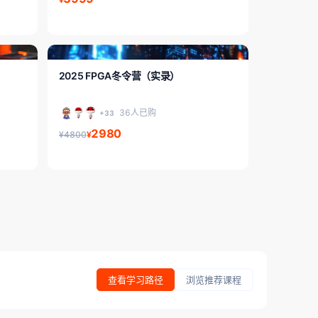
FPGA入门/初级
2025 FPGA冬令营（实录）
36人已购
+33
2980
¥4800
¥
查看学习路径
浏览推荐课程