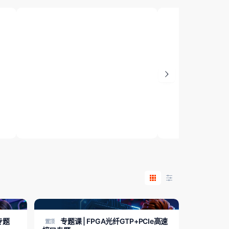
初级 | FPGA工程师基础启航（含板
卡+证书）
专题课 | FPGA
83 课时
27 课时
FPGA专题课
专题
专题课 | FPGA光纤GTP+PCIe高速
置顶