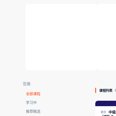
FPGA入门课程（抖音版）
专题课 
35 课时
25 课时
范围
课程列表
全部课程
学习中
FPGA进阶/中
推荐精选
中级
置顶