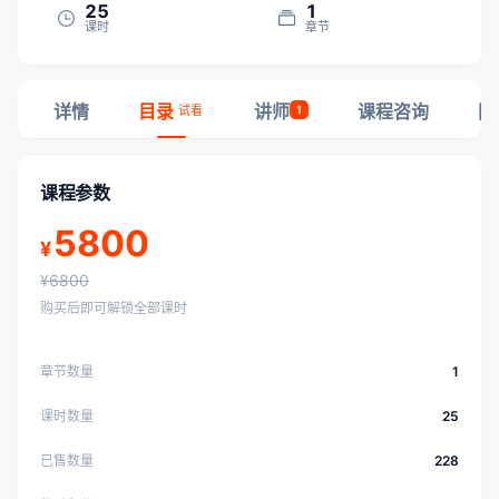
25
1
课时
章节
详情
目录
讲师
课程咨询
同
试看
1
课程参数
5800
¥
¥6800
购买后即可解锁全部课时
章节数量
1
课时数量
25
已售数量
228