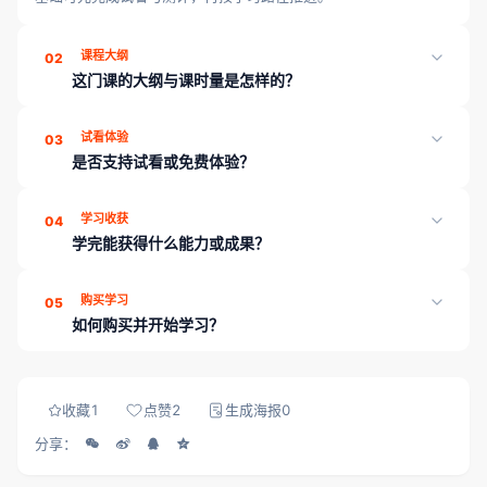
课程大纲
02
这门课的大纲与课时量是怎样的？
《专题课 | FPGA千兆网络接口专题》共 1 章、25 课时，页面「课
试看体验
03
程目录」可展开查看各章课时；学完可通过章节测评巩固薄弱点。
是否支持试看或免费体验？
支持。本课程开放 2 节试看课时，登录后即可体验教学内容与授课
学习收获
04
方式，再决定是否购买。
学完能获得什么能力或成果？
学完本课程可收获：系统化章节与课时学习路径；配套讲义与练习
购买学习
05
资料；学习进度云端同步；支持免费试看精选课时。平台另提供章
如何购买并开始学习？
节测评、工程师工具箱与就业内推，帮助能力可证、对接岗位。
登录 成电国芯FPGA云课堂，在课程详情页完成购买（当前展示
价：5800）后，即可解锁全部课时、资料与章节测评。
收藏
1
点赞
2
生成海报
0
分享：