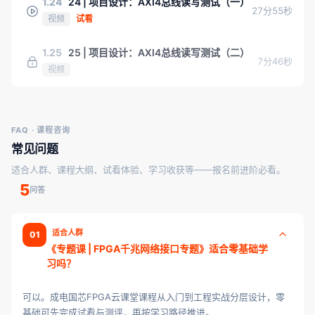
1.24
24 | 项目设计：AXI4总线读写测试（一）
27分55秒
视频
试看
1.25
25 | 项目设计：AXI4总线读写测试（二）
7分46秒
视频
FAQ · 课程咨询
常见问题
适合人群、课程大纲、试看体验、学习收获等——报名前进阶必看。
5
问答
适合人群
01
《专题课 | FPGA千兆网络接口专题》适合零基础学
习吗？
可以。成电国芯FPGA云课堂课程从入门到工程实战分层设计，零
基础可先完成试看与测评，再按学习路径推进。