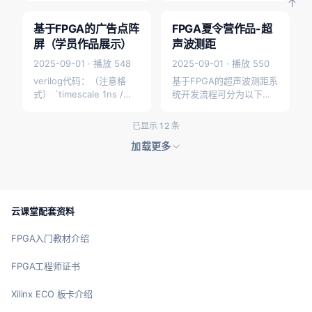
基于FPGA的广告点阵
FPGA夏令营作品-超
学员作品
学员作品
屏（学员作品展示）
声波测距
2025-09-01 · 播放 548
2025-09-01 · 播放 550
verilog代码：（注意格
基于FPGA的超声波测距系
式） `timescale 1ns /
统开发流程可分为以下五
1ps module HC_595 #(
个阶段，每个阶段包含关
param…
键开发步骤和技术要点：
已显示 12 条
一、需求分析与系统架构
加载更多
设计…
云课堂配套资料
FPGA入门教材介绍
FPGA工程师证书
Xilinx ECO 板卡介绍