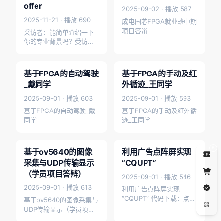
offer
2025-09-02 · 播放 587
2025-11-21 · 播放 690
成电国芯FPGA就业班中期
项目答辩
采访者：能简单介绍一下
你的专业背景吗？受访
者：我是电子科技大学成
9:09
10:08
都学院通信工程专业毕业
的，在学校做了FPGA相关
基于FPGA的自动驾驶
基于FPGA的手动及红
学员作品
学员作品
的毕设，…
_戴同学
外循迹_王同学
2025-09-01 · 播放 603
2025-09-01 · 播放 593
基于FPGA的自动驾驶_戴
基于FPGA的手动及红外循
同学
迹_王同学
10:17
2:01
5
基于ov5640的图像
利用广告点阵屏实现
学员作品
学员作品
采集与UDP传输显示
“CQUPT”
（学员项目答辩）
2025-09-01 · 播放 546
2025-09-01 · 播放 613
利用广告点阵屏实现
“CQUPT” 代码下载：点击
基于ov5640的图像采集与
下载
UDP传输显示（学员项目
答辩现场）
0:30
0:42