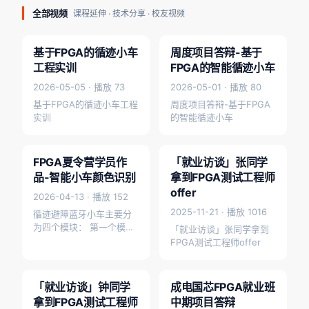
全部视频
课程延伸 · 技术分享 · 校友视频
2:08
0:34
基于FPGA的循迹小车
周度项目答辩-基于
工程实训
FPGA的智能循迹小车
2026-05-05 · 播放 73
2026-05-01 · 播放 80
基于FPGA的循迹小车工程
周度项目答辩-基于FPGA
实训
的智能循迹小车
0:16
5:30
FPGA夏令营学员作
「就业访谈」张同学
学员作品
就业访谈
品-智能小车颜色识别
拿到FPGA测试工程师
offer
2026-04-13 · 播放 152
2025-11-21 · 播放 1016
循迹避障蓝牙小车主要分
为四个模块： 第一个模
「就业访谈」张同学拿到
块：基于超声波测距的避
FPGA测试工程师offer
障功能。 基于超声波测距
2:01
0:47
的避障功能模块的功能：
若小车检…
「就业访谈」钟同学
成电国芯FPGA就业班
就业访谈
学员作品
拿到FPGA测试工程师
中期项目答辩