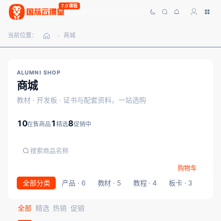
7.0课程
当前位置：
商城
-
ALUMNI SHOP
商城
教材 · 开发板 · 证书与配套资料，一站选购
10
1
8
在售商品
精选
促销中
购物车
全部分类
产品 · 6
教材 · 5
教程 · 4
板卡 · 3
证书 ·
全部
精选
热销
促销