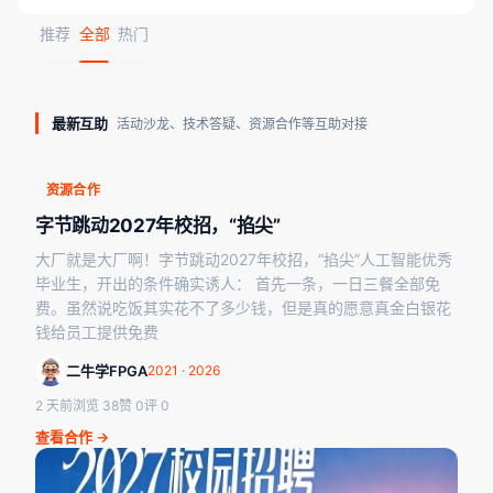
推荐
全部
热门
最新互助
活动沙龙、技术答疑、资源合作等互助对接
资源合作
字节跳动2027年校招，“掐尖”
大厂就是大厂啊！字节跳动2027年校招，“掐尖”人工智能优秀
毕业生，开出的条件确实诱人： 首先一条，一日三餐全部免
费。虽然说吃饭其实花不了多少钱，但是真的愿意真金白银花
钱给员工提供免费
二牛学FPGA
2021 · 2026
2 天前
浏览 38
赞 0
评 0
查看合作 →