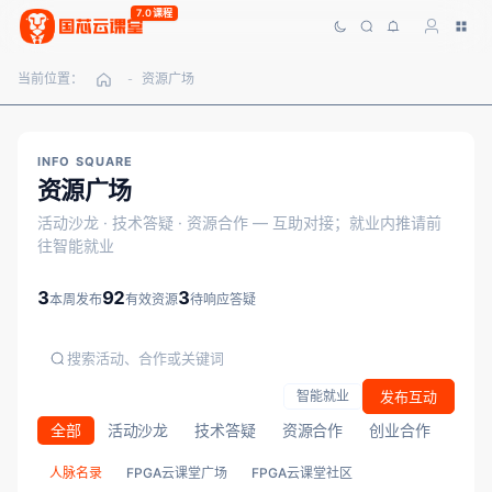
7.0课程
当前位置：
资源广场
-
INFO SQUARE
资源广场
活动沙龙 · 技术答疑 · 资源合作 — 互助对接；就业内推请前
往智能就业
3
92
3
本周发布
有效资源
待响应答疑
发布互动
智能就业
全部
活动沙龙
技术答疑
资源合作
创业合作
其他
人脉名录
FPGA云课堂广场
FPGA云课堂社区