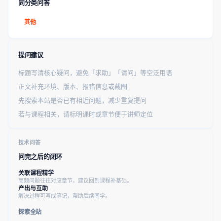
同分类问答
其他
提问建议
标题写清核心疑问，避免「求助」「请问」等空泛用语
正文补充环境、版本、报错信息或截图
先搜索本站是否已有相近问题，减少重复提问
若与课程相关，请标明课时或章节便于讲师定位
技术问答
问完之后的闭环
关联课程精学
高频问题往往对应章节，建议回到课程补基础。
产出与互助
解决过程可写成笔记，帮助后续同学。
探索全站