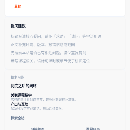
其他
提问建议
标题写清核心疑问，避免「求助」「请问」等空泛用语
正文补充环境、版本、报错信息或截图
先搜索本站是否已有相近问题，减少重复提问
若与课程相关，请标明课时或章节便于讲师定位
技术问答
问完之后的闭环
关联课程精学
高频问题往往对应章节，建议回到课程补基础。
产出与互助
解决过程可写成笔记，帮助后续同学。
探索全站
问答首页
课程目录