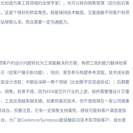
（比如成为某工具领域的全球专家），也可以转向销售管理（因为贴近客
说，这是个很好的桥梁角色，既能保持技术敏感，又能接触不同客户和项
点钻得那么深，而且需要一定沟通能力。
，把客户的设计问题转化为工具能解决的方案，再把工具的能力翻译给客
演示（给客户展示新功能）、培训、甚至参与构建参考流程。技术成长路
典型设计流程；中期会深耕一两个领域（比如数字实现或验证）；后期要
、销售。前景不错，因为EDA是芯片行业的上游，始终需要懂设计又懂
升，工具应用越来越关键。如果你喜欢技术，但不想局限在一家公司做重
很适合。但要注意，它有一定销售支持属性，绩效可能和客户满意度挂
大厂如Cadence/Synopsys能接触前沿技术和顶级客户，成长更