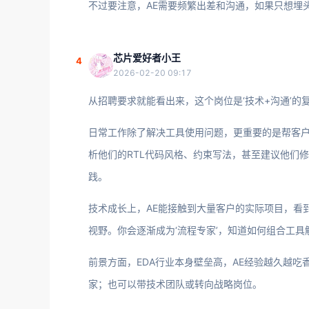
不过要注意，AE需要频繁出差和沟通，如果只想埋
芯片爱好者小王
4
2026-02-20 09:17
从招聘要求就能看出来，这个岗位是‘技术+沟通’的
日常工作除了解决工具使用问题，更重要的是帮客户
析他们的RTL代码风格、约束写法，甚至建议他们
践。
技术成长上，AE能接触到大量客户的实际项目，看
视野。你会逐渐成为‘流程专家’，知道如何组合工具
前景方面，EDA行业本身壁垒高，AE经验越久越
家；也可以带技术团队或转向战略岗位。