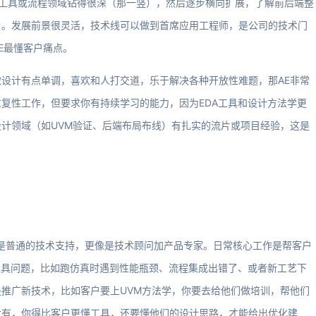
工具或流程领域钻得很深（那一竖），然后逐步横向扩展，了解前后端整
）。发展前景很灵活，技术线可以做到首席应用工程师，是公司的技术门
E最懂客户痛点。
设计有点单调，喜欢和人打交道，乐于解决各种开放性难题，那AE非常
复性工作，但要求你有持续学习的能力，因为EDA工具和设计方法学更
计领域（如UVM验证、后端布局布线）有扎实的流片或项目经验，这是
不是普通的技术支持，更像是技术顾问加产品专家。日常核心工作是帮客户
工具问题，比如跑仿真时遇到性能瓶颈、流程集成出错了、或者新工艺下
推广新技术，比如客户要上UVM方法学，你要去给他们做培训，帮他们
对有，你得比客户更懂工具，还要懂他们的设计思路，才能给出优化建