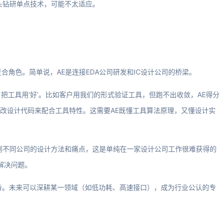
头钻研单点技术，可能不太适应。
复合角色。简单说，AE是连接EDA公司研发和IC设计公司的桥梁。
把工具用‘好’。比如客户用我们的形式验证工具，但跑不出收敛，AE得分
修改设计代码来配合工具特性。这需要AE既懂工具算法原理，又懂设计实
到不同公司的设计方法和痛点，这是单纯在一家设计公司工作很难获得的
解决问题。
吃香。未来可以深耕某一领域（如低功耗、高速接口），成为行业公认的专