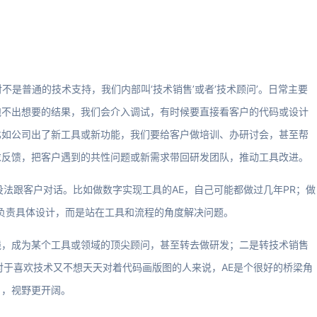
不是普通的技术支持，我们内部叫‘技术销售’或者‘技术顾问’。日常主要
跑不出想要的结果，我们会介入调试，有时候要直接看客户的代码或设计
比如公司出了新工具或新功能，我们要给客户做培训、办研讨会，甚至帮
求反馈，把客户遇到的共性问题或新需求带回研发团队，推动工具改进。
没法跟客户对话。比如做数字实现工具的AE，自己可能都做过几年PR；做
不负责具体设计，而是站在工具和流程的角度解决问题。
线，成为某个工具或领域的顶尖顾问，甚至转去做研发；二是转技术销售
对于喜欢技术又不想天天对着代码画版图的人来说，AE是个很好的桥梁角
目，视野更开阔。