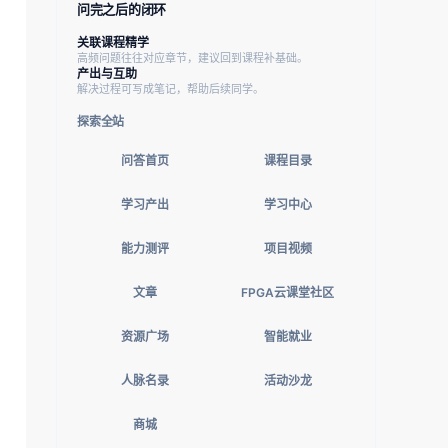
问完之后的闭环
关联课程精学
高频问题往往对应章节，建议回到课程补基础。
产出与互助
解决过程可写成笔记，帮助后续同学。
探索全站
问答首页
课程目录
学习产出
学习中心
能力测评
项目视频
文章
FPGA云课堂社区
资源广场
智能就业
人脉名录
活动沙龙
商城