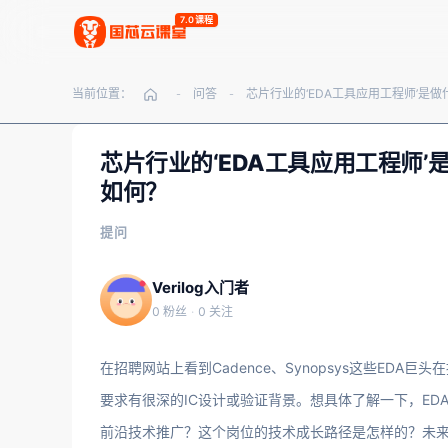
7.0课程
当前位置：
问答
-
-
芯片行业的‘EDA工具应用工程师
如何？
提问
Verilog入门者
0 粉丝
·
0 关注
在招聘网站上看到Cadence、Synopsys这些EDA
要求有很深的IC设计或验证背景。想具体了解一下，ED
前沿技术推广？这个岗位的技术成长路径是怎样的？未