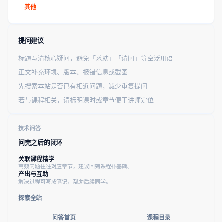
其他
提问建议
标题写清核心疑问，避免「求助」「请问」等空泛用语
正文补充环境、版本、报错信息或截图
先搜索本站是否已有相近问题，减少重复提问
若与课程相关，请标明课时或章节便于讲师定位
技术问答
问完之后的闭环
关联课程精学
高频问题往往对应章节，建议回到课程补基础。
产出与互助
解决过程可写成笔记，帮助后续同学。
探索全站
问答首页
课程目录