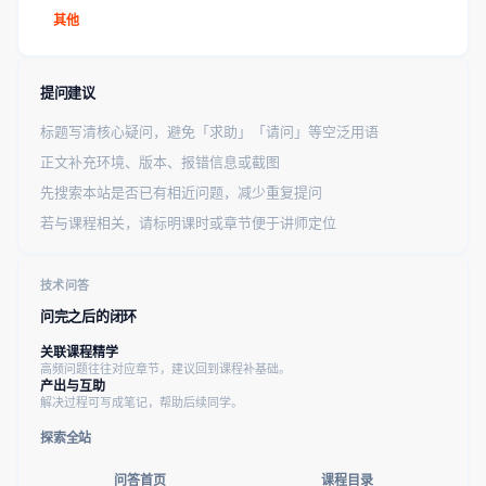
其他
提问建议
标题写清核心疑问，避免「求助」「请问」等空泛用语
正文补充环境、版本、报错信息或截图
先搜索本站是否已有相近问题，减少重复提问
若与课程相关，请标明课时或章节便于讲师定位
技术问答
问完之后的闭环
关联课程精学
高频问题往往对应章节，建议回到课程补基础。
产出与互助
解决过程可写成笔记，帮助后续同学。
探索全站
问答首页
课程目录