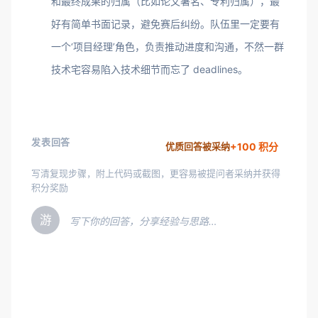
和最终成果的归属（比如论文署名、专利归属），最
好有简单书面记录，避免赛后纠纷。队伍里一定要有
一个‘项目经理’角色，负责推动进度和沟通，不然一群
技术宅容易陷入技术细节而忘了 deadlines。
发表回答
+100 积分
优质回答被采纳
写清复现步骤，附上代码或截图，更容易被提问者采纳并获得
积分奖励
游
写下你的回答，分享经验与思路…