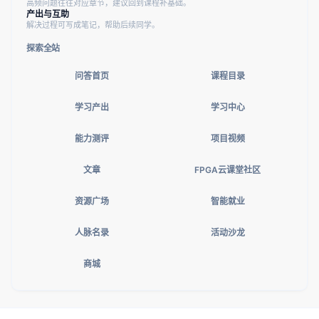
高频问题往往对应章节，建议回到课程补基础。
产出与互助
解决过程可写成笔记，帮助后续同学。
探索全站
问答首页
课程目录
学习产出
学习中心
能力测评
项目视频
文章
FPGA云课堂社区
资源广场
智能就业
人脉名录
活动沙龙
商城