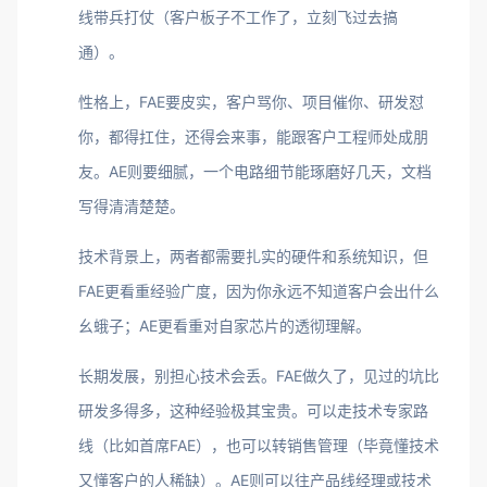
线带兵打仗（客户板子不工作了，立刻飞过去搞
通）。
性格上，FAE要皮实，客户骂你、项目催你、研发怼
你，都得扛住，还得会来事，能跟客户工程师处成朋
友。AE则要细腻，一个电路细节能琢磨好几天，文档
写得清清楚楚。
技术背景上，两者都需要扎实的硬件和系统知识，但
FAE更看重经验广度，因为你永远不知道客户会出什么
幺蛾子；AE更看重对自家芯片的透彻理解。
长期发展，别担心技术会丢。FAE做久了，见过的坑比
研发多得多，这种经验极其宝贵。可以走技术专家路
线（比如首席FAE），也可以转销售管理（毕竟懂技术
又懂客户的人稀缺）。AE则可以往产品线经理或技术