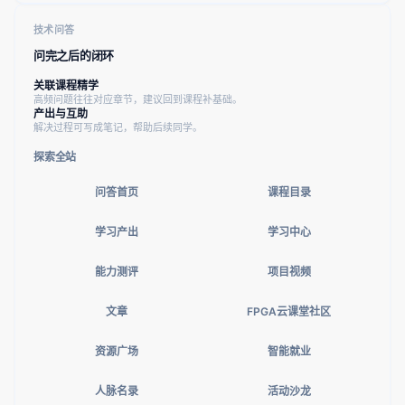
技术问答
问完之后的闭环
关联课程精学
高频问题往往对应章节，建议回到课程补基础。
产出与互助
解决过程可写成笔记，帮助后续同学。
探索全站
问答首页
课程目录
学习产出
学习中心
能力测评
项目视频
文章
FPGA云课堂社区
资源广场
智能就业
人脉名录
活动沙龙