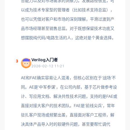
合能力以及对市场需求的洞察力。发展路径很宽，可
以成为技术专家型的管理者（比如技术支持总监），
也可以凭借对客户和市场的深刻理解，平滑过渡到产
品市场经理甚至销售总监。对于既想保留技术功底又
想摆脱纯代码/电路生活的人，这绝对是个黄金选择。
Verilog入门者
3
2026-02-12 11:21
AE和FAE确实容易让人混淆，但核心区别在于‘战场’不
同。AE是‘中军参谋’，在公司内部，基于芯片做参考设
计、写应用文档、解决共性技术问题，支持的是FAE或
直接对接大客户的技术团队。FAE是‘前线尖兵’，常年
驻扎客户现场或频繁出差，直接面对客户工程师，解
决具体产品导入时的软硬件问题，甚至要帮忙调代