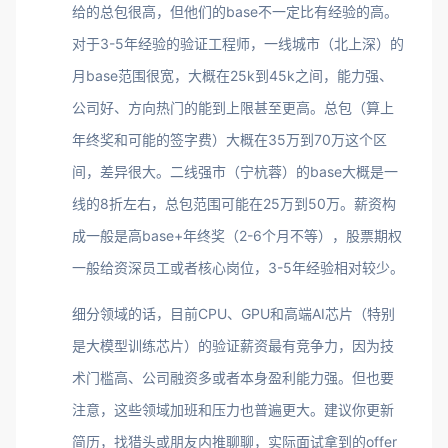
给的总包很高，但他们的base不一定比有经验的高。
对于3-5年经验的验证工程师，一线城市（北上深）的
月base范围很宽，大概在25k到45k之间，能力强、
公司好、方向热门的能到上限甚至更高。总包（算上
年终奖和可能的签字费）大概在35万到70万这个区
间，差异很大。二线强市（宁杭蓉）的base大概是一
线的8折左右，总包范围可能在25万到50万。薪资构
成一般是高base+年终奖（2-6个月不等），股票期权
一般给资深员工或者核心岗位，3-5年经验相对较少。
细分领域的话，目前CPU、GPU和高端AI芯片（特别
是大模型训练芯片）的验证薪资最有竞争力，因为技
术门槛高、公司融资多或者本身盈利能力强。但也要
注意，这些领域加班和压力也普遍更大。建议你更新
简历，找猎头或朋友内推聊聊，实际面试拿到的offer