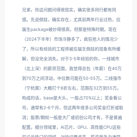
兄弟，你这问题问得很现实，确实很多同行都有同
感。先说倒挂，确实存在，尤其前两年行业过热，应
届生package被炒得很高，但那是特殊时期。现在
（2024下半年）市场冷静多了，疯狂抢人的情况少
了，所以有经验的工程师被应届生倒挂的现象有所缓
解，但没完全消失。对于3-5年经验的你，一线城市
（北上深）的薪资范围，我觉得总包（年薪）在40万
到70万之间浮动，中位数可能在50-55万。二线强市
（宁杭蓉）大概打个8折左右，范围在32万到55万。
构成的话，base是大头，一般占70%以上；奖金看公
司，通常有2-6个月，但这两年很多公司奖金打折或取
消；股票/期权一般是大厂或初创公司才有，不是普遍
配置。细分领域里，AI芯片、GPU、高性能CPU这些
前沿且热门的领域，对验证要求高，薪资竞争力通常