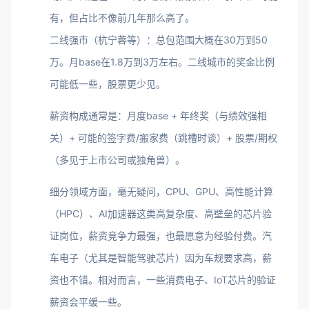
有，但占比不像前几年那么高了。
二线强市（杭宁蓉等）：总包范围大概在30万到50
万。月base在1.8万到3万左右。二线城市的奖金比例
可能低一些，股票更少见。
薪资构成通常是：月度base + 年终奖（与绩效强相
关）+ 可能的签字费/搬家费（跳槽时谈）+ 股票/期权
（多见于上市公司或独角兽）。
细分领域方面，毫无疑问，CPU、GPU、高性能计算
（HPC）、AI加速器这类高复杂度、高壁垒的芯片验
证岗位，薪资竞争力最强，也最愿意为经验付费。汽
车电子（尤其是智能驾驶芯片）因为车规要求高，薪
资也不错。相对而言，一些消费电子、IoT芯片的验证
薪资会平缓一些。