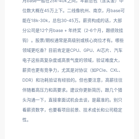
月base一般在25k-40k之间，年薪总包（含奖金）中
位数大概在45万上下。二线像杭州、南京，月base可
能在18k-30k，总包30-45万。薪资构成的话，大部
分公司是12个月base + 年终奖（2-6个月，跟绩效挂
钩）。股票/期权通常是高级别或核心岗位才有。哪些
领域更吃香？目前肯定是CPU、GPU、AI芯片、汽车
电子这些高复杂度或高景气度的领域，验证难度大，
薪资也更有竞争力，尤其是对协议（如PCIe、CXL、
DDR）和功耗验证有经验的。但也要注意，高薪往往
伴随着高压力和高要求。建议你更新简历，跟几个猎
头沟通一下，直接拿面试机会去谈，是最准的。别只
看薪资数字，也要看项目前景、技术成长和公司稳定
性。