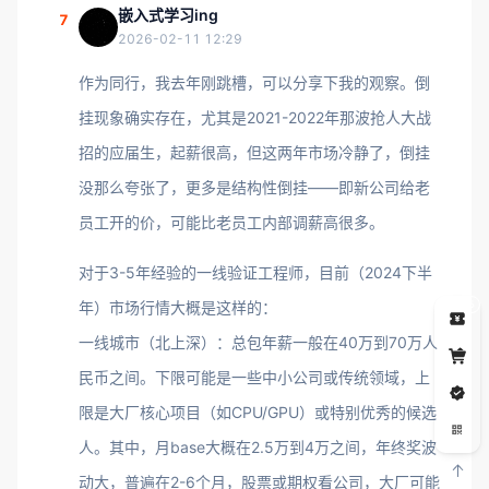
嵌入式学习ing
7
2026-02-11 12:29
作为同行，我去年刚跳槽，可以分享下我的观察。倒
挂现象确实存在，尤其是2021-2022年那波抢人大战
招的应届生，起薪很高，但这两年市场冷静了，倒挂
没那么夸张了，更多是结构性倒挂——即新公司给老
员工开的价，可能比老员工内部调薪高很多。
对于3-5年经验的一线验证工程师，目前（2024下半
年）市场行情大概是这样的：
5
一线城市（北上深）：总包年薪一般在40万到70万人
民币之间。下限可能是一些中小公司或传统领域，上
限是大厂核心项目（如CPU/GPU）或特别优秀的候选
人。其中，月base大概在2.5万到4万之间，年终奖波
动大，普遍在2-6个月，股票或期权看公司，大厂可能