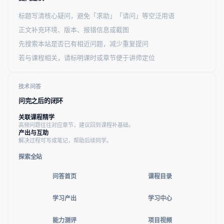
标题写清核心疑问，避免「求助」「请问」等空泛用语
正文补充环境、版本、报错信息或截图
先搜索本站是否已有相近问题，减少重复提问
若与课程相关，请标明课时或章节便于讲师定位
技术问答
问完之后的闭环
关联课程精学
高频问题往往对应章节，建议回到课程补基础。
产出与互助
解决过程可写成笔记，帮助后续同学。
探索全站
问答首页
课程目录
学习产出
学习中心
能力测评
项目视频