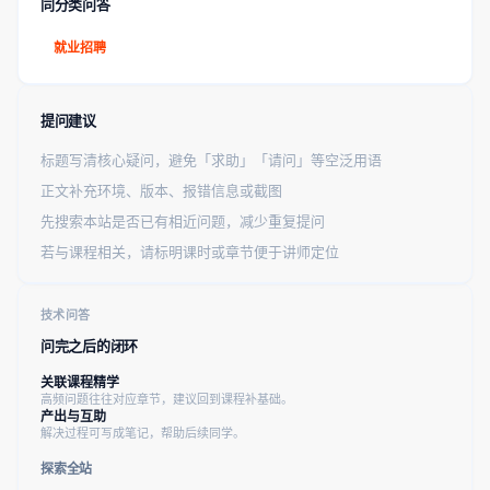
同分类问答
就业招聘
提问建议
标题写清核心疑问，避免「求助」「请问」等空泛用语
正文补充环境、版本、报错信息或截图
先搜索本站是否已有相近问题，减少重复提问
若与课程相关，请标明课时或章节便于讲师定位
技术问答
问完之后的闭环
关联课程精学
高频问题往往对应章节，建议回到课程补基础。
产出与互助
解决过程可写成笔记，帮助后续同学。
探索全站