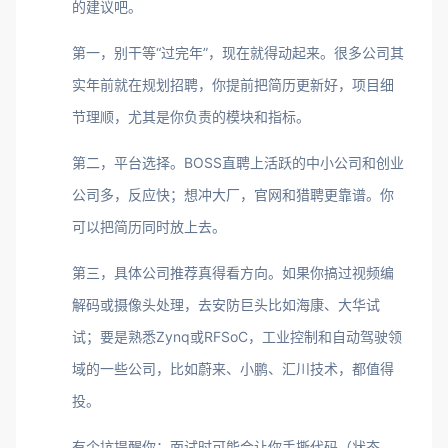
的建议吧。
第一，别干等“过完年”，现在就得动起来。很多公司其
实年前就在规划招聘，你提前把简历更新好，项目细
节理顺，尤其是你负责的模块和指标。
第二，平台选择。BOSS直聘上活跃的中小公司和创业
公司多，反应快；想冲大厂，官网和猎聘更靠谱。你
可以把简历同时放上去。
第三，具体公司推荐真得看方向。如果你搞过视频编
解码或摄像头处理，去安防巨头比如海康、大华试
试；要是熟悉Zynq或RFSoC，工业控制和自动驾驶领
域的一些公司，比如蔚来、小鹏、汇川技术，都值得
投。
有个坑提醒你：面试时可能会让你手撕代码（状态