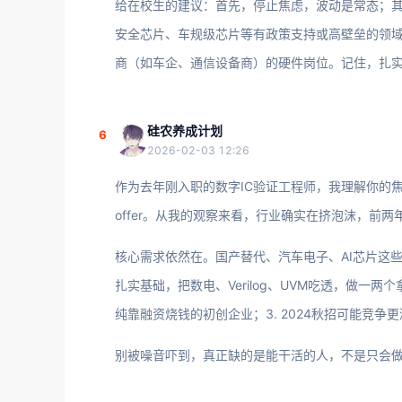
给在校生的建议：首先，停止焦虑，波动是常态；
安全芯片、车规级芯片等有政策支持或高壁垒的领
商（如车企、通信设备商）的硬件岗位。记住，扎实
硅农养成计划
6
2026-02-03 12:26
作为去年刚入职的数字IC验证工程师，我理解你的
offer。从我的观察来看，行业确实在挤泡沫，前
核心需求依然在。国产替代、汽车电子、AI芯片这些
扎实基础，把数电、Verilog、UVM吃透，做一
纯靠融资烧钱的初创企业；3. 2024秋招可能竞
别被噪音吓到，真正缺的是能干活的人，不是只会