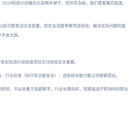
：2024校招计划确实比前两年保守，但并非冻结。我们更看重匹配度，
高。以前可能笔试过关就要，现在会深度考察项目经验、解决实际问题的能
平不会大跌。
大，有实际流片经验或项目交付经验至关重要。
具链、行业标准（如汽车功能安全），这些综合能力能让你脱颖而出。
积累经验，不必执着于起薪数字。行业长期向好，短期波动不影响你的职业