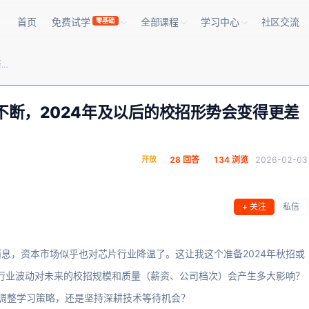
首页
免费试学
全部课程
学习中心
社区交流
零基础
最近芯片行业投资遇冷，裁员消息不断，2024年及以后的校招形势会变得更差吗？
断，2024年及以后的校招形势会变得更差
开放
28 回答
134 浏览
2026-02-03
+ 关注
私信
息，资本市场似乎也对芯片行业降温了。这让我这个准备2024年秋招或
种行业波动对未来的校招规模和质量（薪资、公司档次）会产生多大影响？
该调整学习策略，还是坚持深耕技术等待机会？