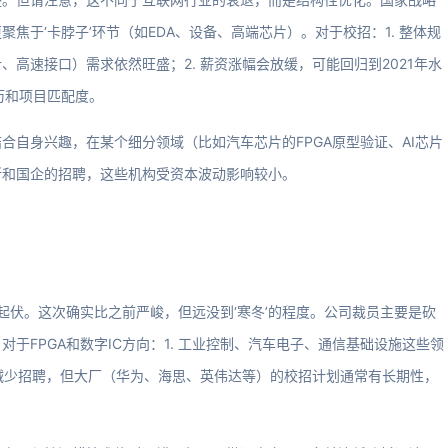
焦于‘卡脖子’环节（如EDA、设备、高端芯片）。对于校招：1. 整体规
设计、高速接口）需求依然旺盛；2. 薪资涨幅会放缓，可能回归到2021年水
历和项目匹配度。
合自身兴趣，在某个细分领域（比如汽车芯片的FPGA原型验证、AI芯片
所和国企的招聘，这些机构受资本波动影响较小。
起伏。这次确实比之前严峻，但远没到‘寒冬’的程度。公司裁员主要是砍
于FPGA和数字IC方向：1. 工业控制、汽车电子、通信基础设施这些领
能减少招聘，但大厂（华为、海思、英伟达等）的校招计划通常有长期性，