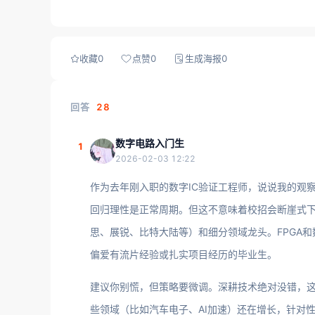
收藏
0
点赞
0
生成海报
0
回答
28
数字电路入门生
1
2026-02-03 12:22
作为去年刚入职的数字IC验证工程师，说说我的观
回归理性是正常周期。但这不意味着校招会断崖式
思、展锐、比特大陆等）和细分领域龙头。FPGA
偏爱有流片经验或扎实项目经历的毕业生。
建议你别慌，但策略要微调。深耕技术绝对没错，
些领域（比如汽车电子、AI加速）还在增长，针对性