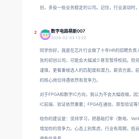
创，多投一些业务稳定的公司。记住，行业波动时
数字电路萌新007
2
2026-02-03 12:22
同学你好，我是在芯片行业做了十年HR的招聘负责
张的初创公司，可能会大幅减少甚至暂停校招。但
谨慎，更看重候选人的匹配度和潜力。薪资方面，
的核心岗位待遇依然有竞争力。
对于FPGA和数字IC方向，我认为不会大幅收缩
IC前端、验证依然重要；FPGA在通信、原型验证
给你的建议是：坚持学习，把基础打牢（数电、Ver
增加你的竞争力。心态上别焦虑，行业有周期，低
避免信息差。