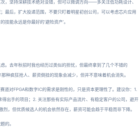
其次，坚持深耕技术绝对没错，但可以微调方向——多关注低功耗设计、
域；最后，扩大投递范围，不要只盯着明星初创公司，可以考虑芯片应用
的技能永远是你最好的‘避险资产’。
焦虑。去年秋招时我也经历过类似的担忧，但最终拿到了几个不错的
两年那种疯狂抢人、薪资倒挂的现象会减少，但并不意味着机会消失。
赛道对FPGA和数字IC的需求是刚性的，只是资本更理性了。建议你：1.
两个拿得出手的项目；2. 关注那些有实际产品流片、有稳定客户的公司，避开
争更激烈，但优质候选人的机会依然存在，薪资可能会趋于平稳而非下降。
做题的。