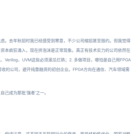
焦虑。去年秋招时我已经感受到寒意，不少公司缩招甚至毁约。但我觉得
年资本疯狂涌入，现在挤泡沫是正常现象。真正有技术实力的公司依然在
erilog、UVM这些必须滚瓜烂熟；2. 多做项目，哪怕是自己用FPGA
营收的公司，避开纯靠融资的初创企业。FPGA方向在通信、汽车领域需
自己成为那批‘强者’之一。
整。但请注意，这不同于互联网行业的衰退，而是结构性优化。国家战略