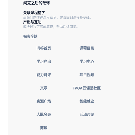
问完之后的闭环
关联课程精学
高频问题往往对应章节，建议回到课程补基础。
产出与互助
解决过程可写成笔记，帮助后续同学。
探索全站
问答首页
课程目录
学习产出
学习中心
能力测评
项目视频
文章
FPGA云课堂社区
资源广场
智能就业
人脉名录
活动沙龙
商城