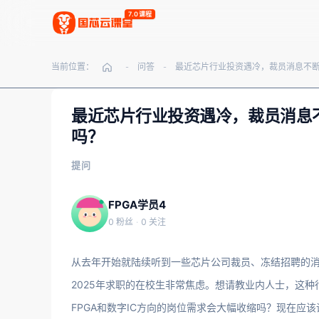
7.0课程
当前位置：
问答
-
-
最近芯片行业投资遇冷，裁员消息不
吗？
提问
FPGA学员4
0 粉丝
·
0 关注
从去年开始就陆续听到一些芯片公司裁员、冻结招聘的消
2025年求职的在校生非常焦虑。想请教业内人士，这
FPGA和数字IC方向的岗位需求会大幅收缩吗？现在应