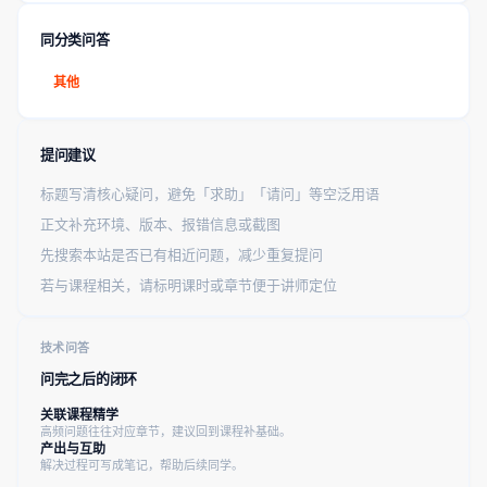
同分类问答
其他
提问建议
标题写清核心疑问，避免「求助」「请问」等空泛用语
正文补充环境、版本、报错信息或截图
先搜索本站是否已有相近问题，减少重复提问
若与课程相关，请标明课时或章节便于讲师定位
技术问答
问完之后的闭环
关联课程精学
高频问题往往对应章节，建议回到课程补基础。
产出与互助
解决过程可写成笔记，帮助后续同学。