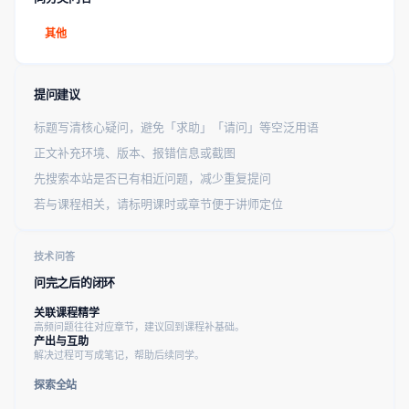
其他
提问建议
标题写清核心疑问，避免「求助」「请问」等空泛用语
正文补充环境、版本、报错信息或截图
先搜索本站是否已有相近问题，减少重复提问
若与课程相关，请标明课时或章节便于讲师定位
技术问答
问完之后的闭环
关联课程精学
高频问题往往对应章节，建议回到课程补基础。
产出与互助
解决过程可写成笔记，帮助后续同学。
探索全站